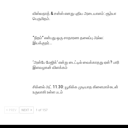
விஸ்வநாத் & சன்ஸ் எனது புதிய அடையாளம்: சூர்யா
பெருமிதம்.
“நிறம்” என்பது ஒரு சாதாரண தலைப்பு அல்ல:
இயக்குநர்…
‘அன்பே மேஜிக்’ என்று டைட்டில் வைக்காதது ஏன்? பாரி
இளவழகன் விளக்கம்
சிக்னல் அட் 11.30: யூகிக்க முடியாத கிளைமாச்சுடன்
உருவாகி உள்ள படம்
PREV
NEXT
1 of 157