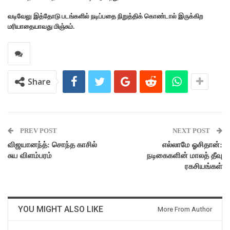
வடிவேலு இத்தோடு படங்களில் நடிப்பதை நிறுத்திக் கொண்டால் இருக்கிற
மரியாதையாவது மிஞ்சும்.
Share
PREV POST
NEXT POST
விஜயானந்த்: சொந்த காசில்
எல்லாமே ஓசிதான்:
சுய விளம்பரம்
நடிகைகளின் மாலத் தீவு
ரகசியங்கள்
YOU MIGHT ALSO LIKE
More From Author