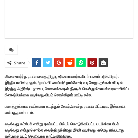
Share
விலை உயர்ந்த நாய்களைத் திருடி, உரிமையாளர்களிடம் பணம் பறிக்கிறார்,
இந்தியாவின் முதல், ‘நாய் கிட்னாப்பர்’ நாய்சேகர் வடிவேலு. தங்கள் வீட்டில்
இருந்த அதிர்ஷ்ட நாயை, வேலைக்காரன் திருடிச் சென்று கோடீஸ்வரனாகிவிட்ட
பிளாஷ்பேக்கை வடிவேலுவிடம் சொல்கிறார் பாட்டி சச்சு.
பணத்துக்காக நாய்களை கடத்தும் சேகர்,சொந்த நாயை மீட்டாரா, இல்லையா
என்பதுதான் படம்.
வடிவேலு கம்பேக் என்று ஏகப்பட்ட பில்டப் கொடுக்கப்பட்ட படம் கோ பேக்
வடிவேலு என்று சொல்ல வைத்திருக்கிறது. இனி வடிவேலு கமெடி எடுபடாது
என்பதை படம் தெளிவாக காட்டிவிடுகிறது.