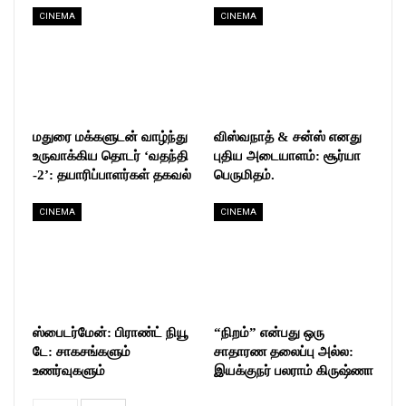
CINEMA
CINEMA
மதுரை மக்களுடன் வாழ்ந்து
விஸ்வநாத் & சன்ஸ் எனது
உருவாக்கிய தொடர் ‘வதந்தி
புதிய அடையாளம்: சூர்யா
-2’: தயாரிப்பாளர்கள் தகவல்
பெருமிதம்.
CINEMA
CINEMA
ஸ்பைடர்மேன்: பிராண்ட் நியூ
“நிறம்” என்பது ஒரு
டே: சாகசங்களும்
சாதாரண தலைப்பு அல்ல:
உணர்வுகளும்
இயக்குநர் பலராம் கிருஷ்ணா