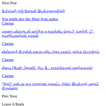
Next Post
பேச்சாளர் ராஜ் மோகன் இயக்குனராகிறார்
You might also like
More from author
Cinema
மதுரை மக்களுடன் வாழ்ந்து உருவாக்கிய தொடர் ‘வதந்தி -2’:
தயாரிப்பாளர்கள் தகவல்
Cinema
விஸ்வநாத் & சன்ஸ் எனது புதிய அடையாளம்: சூர்யா பெருமிதம்.
Cinema
ஸ்பைடர்மேன்: பிராண்ட் நியூ டே: சாகசங்களும் உணர்வுகளும்
Cinema
“நிறம்” என்பது ஒரு சாதாரண தலைப்பு அல்ல: இயக்குநர் பலராம்
கிருஷ்ணா
Prev
Next
Leave A Reply