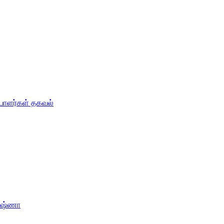
்பாளர்கள் தகவல்
ருஷ்ணா