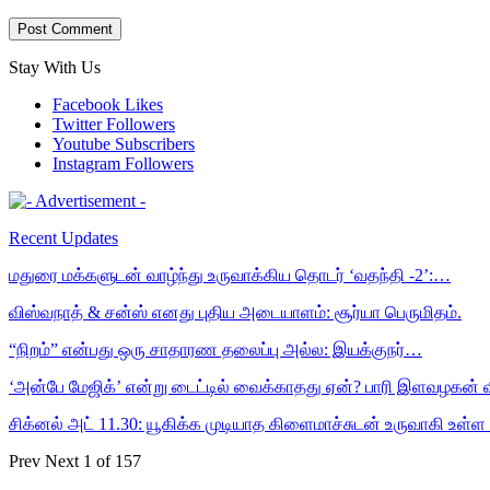
Stay With Us
Facebook
Likes
Twitter
Followers
Youtube
Subscribers
Instagram
Followers
Recent Updates
மதுரை மக்களுடன் வாழ்ந்து உருவாக்கிய தொடர் ‘வதந்தி -2’:…
விஸ்வநாத் & சன்ஸ் எனது புதிய அடையாளம்: சூர்யா பெருமிதம்.
“நிறம்” என்பது ஒரு சாதாரண தலைப்பு அல்ல: இயக்குநர்…
‘அன்பே மேஜிக்’ என்று டைட்டில் வைக்காதது ஏன்? பாரி இளவழகன் 
சிக்னல் அட் 11.30: யூகிக்க முடியாத கிளைமாச்சுடன் உருவாகி உள்ள 
Prev
Next
1 of 157