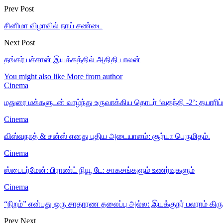
Prev Post
சினிமா விழாவில் நாய் சண்டை
Next Post
தங்கர் பச்சான் இயக்கத்தில் அதிதி பாலன்
You might also like
More from author
Cinema
மதுரை மக்களுடன் வாழ்ந்து உருவாக்கிய தொடர் ‘வதந்தி -2’: தயாரிப
Cinema
விஸ்வநாத் & சன்ஸ் எனது புதிய அடையாளம்: சூர்யா பெருமிதம்.
Cinema
ஸ்பைடர்மேன்: பிராண்ட் நியூ டே: சாகசங்களும் உணர்வுகளும்
Cinema
“நிறம்” என்பது ஒரு சாதாரண தலைப்பு அல்ல: இயக்குநர் பலராம் கி
Prev
Next