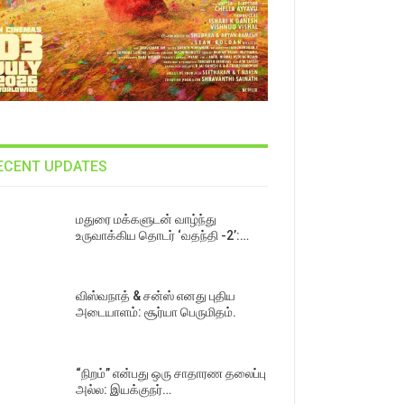
ECENT UPDATES
மதுரை மக்களுடன் வாழ்ந்து
உருவாக்கிய தொடர் ‘வதந்தி -2’:…
விஸ்வநாத் & சன்ஸ் எனது புதிய
அடையாளம்: சூர்யா பெருமிதம்.
“நிறம்” என்பது ஒரு சாதாரண தலைப்பு
அல்ல: இயக்குநர்…