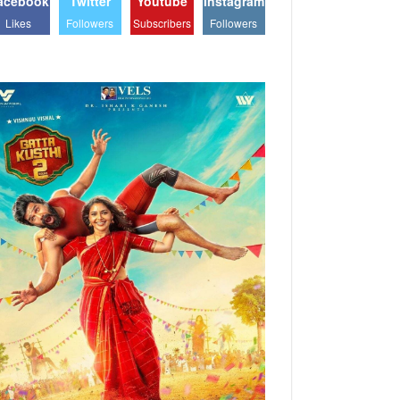
acebook
Twitter
Youtube
Instagram
Likes
Followers
Subscribers
Followers