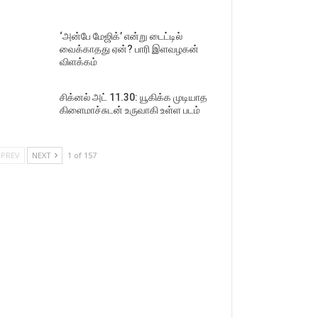
‘அன்பே மேஜிக்’ என்று டைட்டில்
வைக்காதது ஏன்? பாரி இளவழகன்
விளக்கம்
சிக்னல் அட் 11.30: யூகிக்க முடியாத
கிளைமாச்சுடன் உருவாகி உள்ள படம்
PREV
NEXT
1 of 157