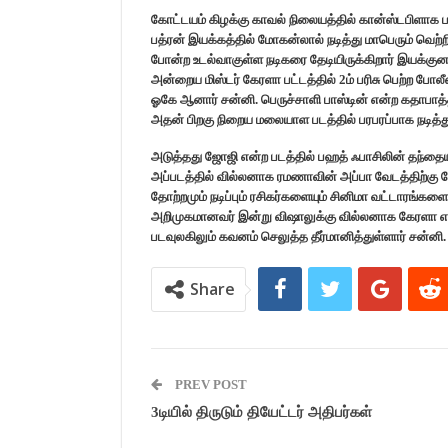
கோட்டயம் கிழக்கு காவல் நிலையத்தில் கான்ஸ்டபிளாக 
பத்ரன் இயக்கத்தில் மோகன்லால் நடித்து மாபெரும் வெற்றி
போன்ற உடல்வாகுள்ள நடிகரை தேடியிருக்கிறார் இயக்குனர்
அன்றைய மிஸ்டர் கேரளா பட்டத்தில் 2ம் பரிசு பெற்ற போல
ஓகே ஆனார் சன்னி. பெருச்சாளி பாஸ்டின் என்ற கதாபாத்
அதன் பிறகு நிறைய மலையாள படத்தில் பரபரப்பாக நடித்து
அடுத்தது ஜோஜி என்ற படத்தில் பஹத் ஃபாசிலின் தந்தைய
அப்படத்தில் வில்லனாக ரமணாவின் அப்பா வேடத்திற்கு தே
தோற்றமும் நடிப்பும் ரசிகர்களையும் சினிமா வட்டாரங்
அறிமுகமானவர் இன்று விஷாலுக்கு வில்லனாக கேரளா எல்
படவுலகிலும் கவனம் செலுத்த தீர்மானித்துள்ளார் சன்னி.
Share
PREV POST
3டியில் திருடும் தியேட்டர் அதிபர்கள்