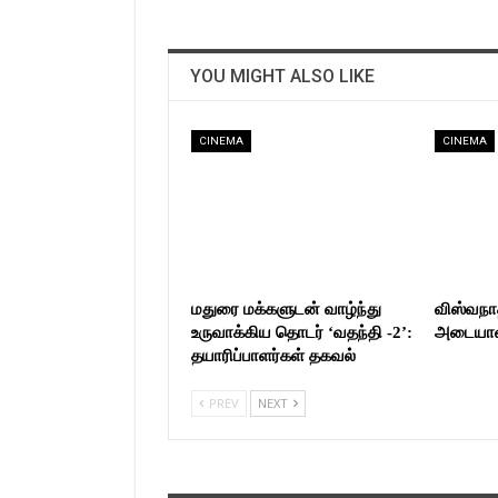
YOU MIGHT ALSO LIKE
CINEMA
CINEMA
மதுரை மக்களுடன் வாழ்ந்து
விஸ்வநா
உருவாக்கிய தொடர் ‘வதந்தி -2’:
அடையாளம
தயாரிப்பாளர்கள் தகவல்
PREV
NEXT