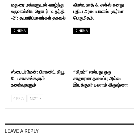
மதுரை மக்களுடன் வாழ்ந்து
விஸ்வநாத் & சன்ஸ் எனது
உருவாக்கிய தொடர் ‘வதந்தி
புதிய அடையாளம்: சூர்யா
-2’: தயாரிப்பாளர்கள் தகவல்
பெருமிதம்.
CINEMA
CINEMA
ஸ்பைடர்மேன்: பிராண்ட் நியூ
“நிறம்” என்பது ஒரு
டே: சாகசங்களும்
சாதாரண தலைப்பு அல்ல:
உணர்வுகளும்
இயக்குநர் பலராம் கிருஷ்ணா
PREV
NEXT
LEAVE A REPLY