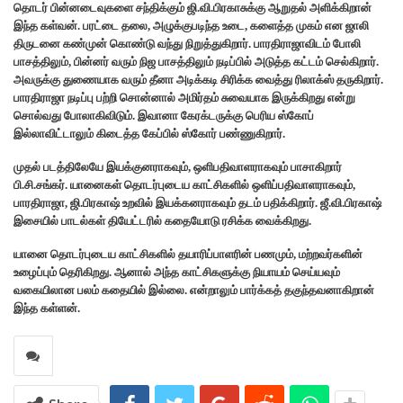
தொடர் பின்னடைவுகளை சந்திக்கும் ஜி.வி.பிரகாசுக்கு ஆறுதல் அளிக்கிறான்
இந்த கள்வன். பரட்டை தலை, அழுக்குபடிந்த உடை, களைத்த முகம் என ஜாலி
திருடனை கண்முன் கொண்டு வந்து நிறுத்துகிறார். பாரதிராஜாவிடம் போலி
பாசத்திலும், பின்னர் வரும் நிஜ பாசத்திலும் நடிப்பில் அடுத்த கட்டம் செல்கிறார்.
அவருக்கு துணையாக வரும் தீனா அடிக்கடி சிரிக்க வைத்து ரிலாக்ஸ் தருகிறார்.
பாரதிராஜா நடிப்பு பற்றி சொன்னால் அமிர்தம் சுவையாக இருக்கிறது என்று
சொல்வது போலாகிவிடும். இவானா கேரக்டருக்கு பெரிய ஸ்கோப்
இல்லாவிட்டாலும் கிடைத்த கேப்பில் ஸ்கோர் பண்ணுகிறார்.
முதல் படத்திலேயே இயக்குனராகவும், ஒளிபதிவாளராகவும் பாசாகிறார்
பி.சி.சங்கர். யானைகள் தொடர்புடைய காட்சிகளில் ஒளிப்பதிவாளராகவும்,
பாரதிராஜா, ஜி.பிரகாஷ் உறவில் இயக்கனராகவும் தடம் பதிக்கிறார். ஜீ.வி.பிரகாஷ்
இசையில் பாடல்கள் தியேட்டரில் கதையோடு ரசிக்க வைக்கிறது.
யானை தொடர்புடைய காட்சிகளில் தயாரிப்பாளரின் பணமும், மற்றவர்களின்
உழைப்பும் தெரிகிறது. ஆனால் அந்த காட்சிகளுக்கு நியாயம் செய்யவும்
வகையிலான பலம் கதையில் இல்லை. என்றாலும் பார்க்கத் தகுந்தவனாகிறான்
இந்த கள்ளன்.