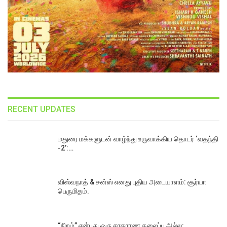
RECENT UPDATES
மதுரை மக்களுடன் வாழ்ந்து உருவாக்கிய தொடர் ‘வதந்தி
-2’:…
விஸ்வநாத் & சன்ஸ் எனது புதிய அடையாளம்: சூர்யா
பெருமிதம்.
“நிறம்” என்பது ஒரு சாதாரண தலைப்பு அல்ல: