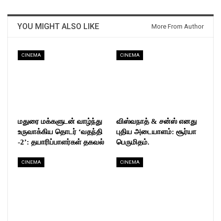
YOU MIGHT ALSO LIKE
More From Author
CINEMA
CINEMA
மதுரை மக்களுடன் வாழ்ந்து
விஸ்வநாத் & சன்ஸ் எனது
உருவாக்கிய தொடர் ‘வதந்தி
புதிய அடையாளம்: சூர்யா
-2’: தயாரிப்பாளர்கள் தகவல்
பெருமிதம்.
CINEMA
CINEMA