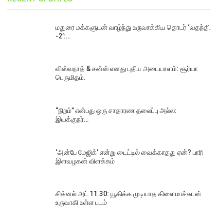
மதுரை மக்களுடன் வாழ்ந்து உருவாக்கிய தொடர் ‘வதந்தி
-2’:…
விஸ்வநாத் & சன்ஸ் எனது புதிய அடையாளம்: சூர்யா
பெருமிதம்.
“நிறம்” என்பது ஒரு சாதாரண தலைப்பு அல்ல:
இயக்குநர்…
‘அன்பே மேஜிக்’ என்று டைட்டில் வைக்காதது ஏன்? பாரி
இளவழகன் விளக்கம்
சிக்னல் அட் 11.30: யூகிக்க முடியாத கிளைமாச்சுடன்
உருவாகி உள்ள படம்