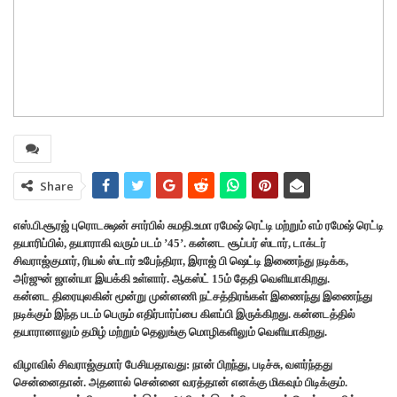
Share
எஸ்.பி.சூரஜ் புரொடக்ஷன் சார்பில் சுமதி.உமா ரமேஷ் ரெட்டி மற்றும் எம் ரமேஷ் ரெட்டி
தயாரிப்பில், தயாராகி வரும் படம் ’45’. கன்னட சூப்பர் ஸ்டார், டாக்டர்
சிவராஜ்குமார், ரியல் ஸ்டார் உபேந்திரா, இராஜ் பி ஷெட்டி இணைந்து நடிக்க,
அர்ஜுன் ஜான்யா இயக்கி உள்ளார். ஆகஸ்ட் 15ம் தேதி வெளியாகிறது.
கன்னட திரையுலகின் மூன்று முன்னணி நட்சத்திரங்கள் இணைந்து இணைந்து
நடிக்கும் இந்த படம் பெரும் எதிர்பார்ப்பை கிளப்பி இருக்கிறது. கன்னடத்தில்
தயாரானாலும் தமிழ் மற்றும் தெலுங்கு மொழிகளிலும் வெளியாகிறது.
விழாவில் சிவராஜ்குமார் பேசியதாவது: நான் பிறந்து, படிச்சு, வளர்ந்தது
சென்னைதான். அதனால் சென்னை வரத்தான் எனக்கு மிகவும் பிடிக்கும்.