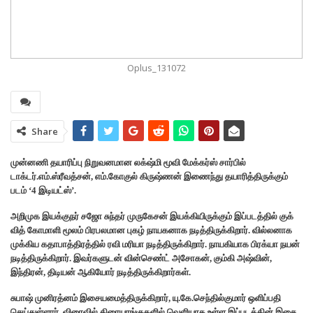
Oplus_131072
Share
முன்னணி தயாரிப்பு நிறுவனமான லக்‌ஷ்மி மூவி மேக்கர்ஸ் சார்பில்
டாக்டர்.எம்.ஸ்ரீவத்சன், எம்.கோகுல் கிருஷ்ணன் இணைந்து தயாரித்திருக்கும்
படம் ‘4 இடியட்ஸ்’.
அறிமுக இயக்குநர் சஜோ சுந்தர் முருகேசன் இயக்கியிருக்கும் இப்படத்தில் குக்
வித் கோமாளி மூலம் பிரபலமான புகழ் நாயகனாக நடித்திருக்கிறார். வில்லனாக
முக்கிய கதாபாத்திரத்தில் ரவி மரியா நடித்திருக்கிறார். நாயகியாக பிரக்யா நயன்
நடித்திருக்கிறார். இவர்களுடன் வின்செண்ட் அசோகன், கும்கி அஷ்வின்,
இந்திரன், திடியன் ஆகியோர் நடித்திருக்கிறார்கள்.
சுபாஷ் முனிரத்னம் இசையமைத்திருக்கிறார், யு.கே.செந்தில்குமார் ஒளிப்பதி
செய்துள்ளார். விரைவில் திரையரங்குகளில் வெளியாக உள்ள இப்படத்தின் இசை