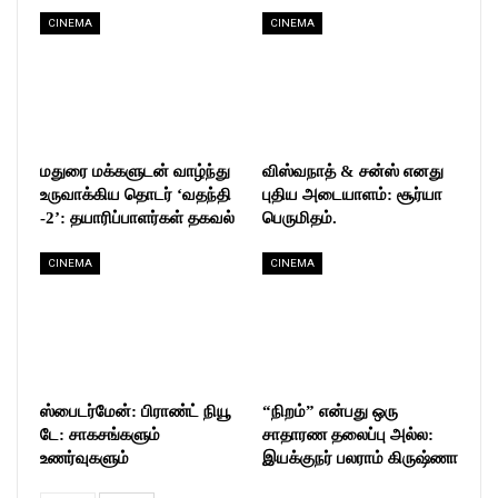
CINEMA
CINEMA
மதுரை மக்களுடன் வாழ்ந்து
விஸ்வநாத் & சன்ஸ் எனது
உருவாக்கிய தொடர் ‘வதந்தி
புதிய அடையாளம்: சூர்யா
-2’: தயாரிப்பாளர்கள் தகவல்
பெருமிதம்.
CINEMA
CINEMA
ஸ்பைடர்மேன்: பிராண்ட் நியூ
“நிறம்” என்பது ஒரு
டே: சாகசங்களும்
சாதாரண தலைப்பு அல்ல:
உணர்வுகளும்
இயக்குநர் பலராம் கிருஷ்ணா