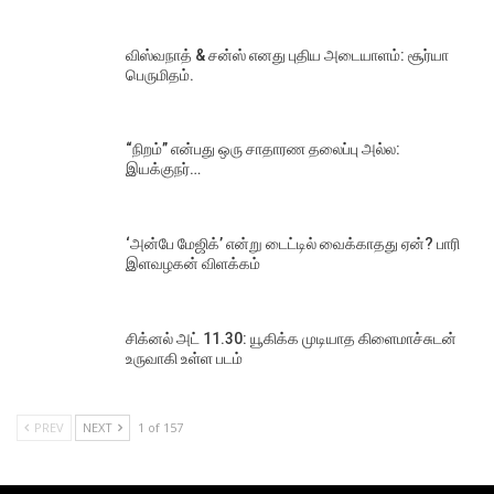
விஸ்வநாத் & சன்ஸ் எனது புதிய அடையாளம்: சூர்யா
பெருமிதம்.
“நிறம்” என்பது ஒரு சாதாரண தலைப்பு அல்ல:
இயக்குநர்…
‘அன்பே மேஜிக்’ என்று டைட்டில் வைக்காதது ஏன்? பாரி
இளவழகன் விளக்கம்
சிக்னல் அட் 11.30: யூகிக்க முடியாத கிளைமாச்சுடன்
உருவாகி உள்ள படம்
PREV
NEXT
1 of 157