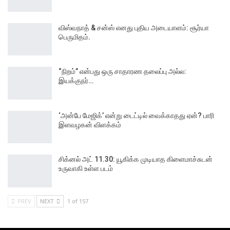
விஸ்வநாத் & சன்ஸ் எனது புதிய அடையாளம்: சூர்யா
பெருமிதம்.
“நிறம்” என்பது ஒரு சாதாரண தலைப்பு அல்ல:
இயக்குநர்…
‘அன்பே மேஜிக்’ என்று டைட்டில் வைக்காதது ஏன்? பாரி
இளவழகன் விளக்கம்
சிக்னல் அட் 11.30: யூகிக்க முடியாத கிளைமாச்சுடன்
உருவாகி உள்ள படம்
PREV
NEXT
1 of 157