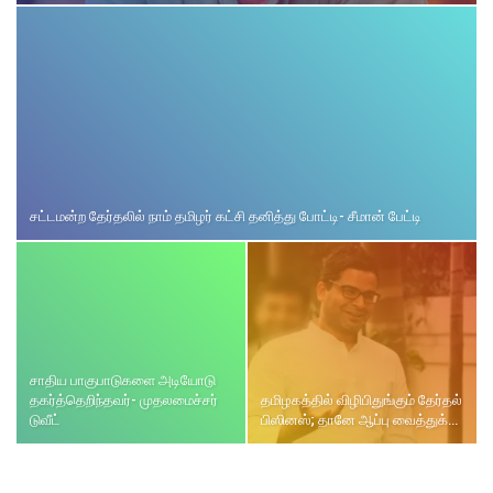
சட்டமன்ற தேர்தலில் நாம் தமிழர் கட்சி தனித்து போட்டி- சீமான் பேட்டி
சாதிய பாகுபாடுகளை அடியோடு
தகர்த்தெறிந்தவர்- முதலமைச்சர்
தமிழகத்தில் விழிபிதுங்கும் தேர்தல்
டுவீட்
பிஸினஸ்; தானே ஆப்பு வைத்துக்…