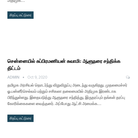
அதிமுக…
சிறப்பு கட்டுரை
சென்னையில் சுப்பிரமணியன் சுவாமி: ஆளுநரை சந்திக்க
திட்டம்
ADMIN
Oct 9, 2020
தமிழக அரசியல் தொடர்ந்து விறுவிறுப்பு அடைந்து வருகிறது. முதலமைச்சர்
ஓ.பன்னீர்செல்வம் மற்றும் சசிகலா தலைமையில் அதிமுக இரண்டாக
பிரிந்துள்ளது. இதையடுத்து ஆளுநரை சந்தித்து, இருதரப்பும் தங்கள் தரப்பு
கோரிக்கைகளை வைத்தனர். அப்போது ஆட்சி அமைக்க…
சிறப்பு கட்டுரை