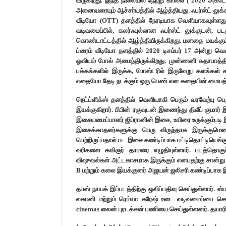
வருகிறது. இந்த நிலையில் நேற்று காலை ( 2020 அக்ட
அனைவரையும் ஆச்சர்யத்தில் ஆழ்த்தியது. ஃபர்ஸ்ட் லுக்கி
வீடியோ (OTT) தளத்தில் நேரடியாக வெளியாகவுள்ளது பட
வடிவமைப்பில், கலர்ஃபுல்லான ஃபர்ஸ்ட் லுக்குடன், பட
கொண்டாட்டத்தில் ஆழ்த்தியிருக்கிறது. மனதை மயக்
ப்ரைம் வீடியோ தளத்தில் 2020 டிசம்பர் 17 அன்று
ஓவியம் போல் அமைந்திருக்கிறது. முன்ணனி கதாபாத்தி
பக்கங்களில் இருக்க, போஸ்டரில் இருவேறு களங்கள் க
எதையோ தேடி நடக்கும் ஒரு பெண் என கதையின் மையத
நெட்ப்ளிக்ஸ் தளத்தில் வெளியாகி பெரும் வரவேற்பு பெ
இயக்குகிறார். பிபின் ரகுவுடன் இணைந்து திலீப் குமார
இசையமைப்பாளர் ஜிப்ரானின் இசை, உயிரை உருக்கும்படி இ
இசைக்காதலர்களுக்கு பெரு விருந்தாக இருக்குமெ
பெற்றிருப்பதால் பட இசை கண்டிப்பாக பட்டிதொட்டியெங்க
வரிகளை கவிஞர் தாமரை எழுதியுள்ளார். படத்தொகுப்
விஷுவல்கள் அட்டகாசமாக இருக்கும் எனபதற்கு சான்று தர
B மற்றும் கலை இயக்குனர் அஜயன் ஜலிசரி கண்டிப்பாக இப
தபஸ் நாயக் இப்படத்திற்கு ஒலிப்பதிவு செய்துள்ளார். ஸ்
லகானி மற்றும் ரெம்யா சுரேஷ் உடை வடிவமைப்பை செய
cinemas லைன் புரடக்சன் பணியை செய்துள்ளனர். தயாரிப