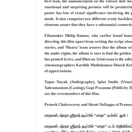
first look, the announcement on the release date h
emotional and surprising premise will be premier
poster has lots of visual significance involving the
mode. It also comprises two different scenic backdro
elements assure that they have a substantial connectio
Filmmaker Dhilip Kumar, who earlier found fame 
directing this film apart from writing the script al
stories, and ‘Maara’ team assures that the album wi
the audio rights, the album is sure to find the gold
has penned lyrics, and Bhuvan Srinivasan is the editor.
cinematographers Karthik Muthukumar-Dinesh Krish
of appreciations.
Tapas Nayak (Audiography), Splat Studio (Visu
Subramaniam (Casting), Gopi Prasanna (Publicity De
are the crewmembers of this film.
Prateek Chakravorty and Shruti Nallappa of Pramod 
மாதவன், ஷ்ரதா ஶ்ரீநாத் நடிப்பில் “மாறா” ஃபர்ஸ்ட் லுக் !
மாதவன், ஷ்ரதா ஶ்ரீநாத் நடிப்பில் “மாறா” படம் அறிவிக்கப்