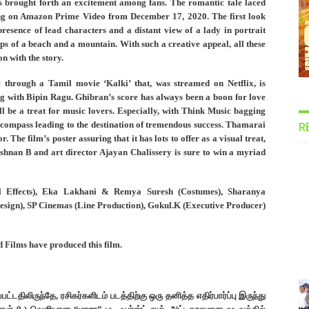
as brought forth an excitement among fans. The romantic tale laced
ing on Amazon Prime Video from December 17, 2020. The first look
 presence of lead characters and a distant view of a lady in portrait
ps of a beach and a mountain. With such a creative appeal, all these
n with the story.
through a Tamil movie ‘Kalki’ that, was streamed on Netflix, is
ong with Bipin Ragu. Ghibran’s score has always been a boon for love
ll be a treat for music lovers. Especially, with Think Music bagging
en compass leading to the destination of tremendous success. Thamarai
R
 The film’s poster assuring that it has lots to offer as a visual treat,
nan B and art director Ajayan Chalissery is sure to win a myriad
al Effects), Eka Lakhani & Remya Suresh (Costumes), Sharanya
sign), SP Cinemas (Line Production), Gokul.K (Executive Producer)
Films have produced this film.
பட்டதிலிருந்தே, ரசிகர்களிடம் படத்திற்கு ஒரு தனித்த எதிர்பார்ப்பு இருந்து