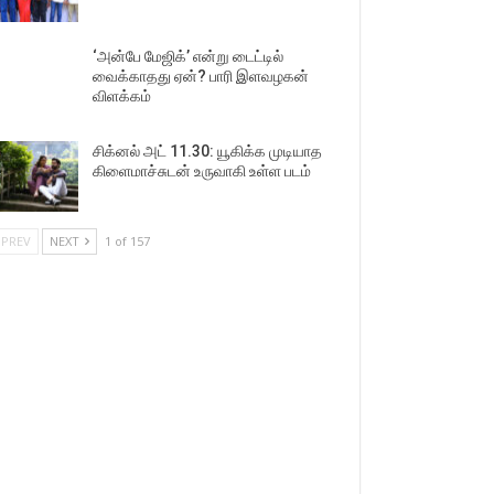
‘அன்பே மேஜிக்’ என்று டைட்டில்
வைக்காதது ஏன்? பாரி இளவழகன்
விளக்கம்
சிக்னல் அட் 11.30: யூகிக்க முடியாத
கிளைமாச்சுடன் உருவாகி உள்ள படம்
PREV
NEXT
1 of 157