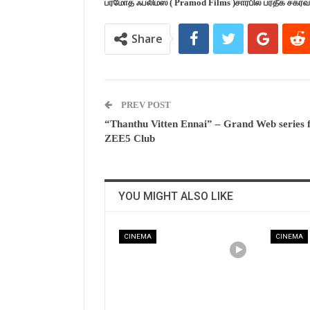
ப்ரமோத் ஃப்லிம்ஸ் ( Pramod Films )சார்பில் ப்ரதீக் சக்ர
Share
PREV POST
“Thanthu Vitten Ennai” – Grand Web series
ZEE5 Club
YOU MIGHT ALSO LIKE
CINEMA
CINEMA