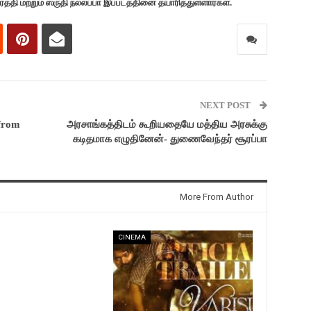
வர்த்தி மற்றும் ஸ்ருதி நல்லப்பா இப்படத்தினை தயாரித்துள்ளார்கள்.
NEXT POST
 from
அரசாங்கத்திடம் கூறியதையே மத்திய அரசுக்கு
கடிதமாக எழுதினேன்- துணைவேந்தர் சூரப்பா
More From Author
CINEMA