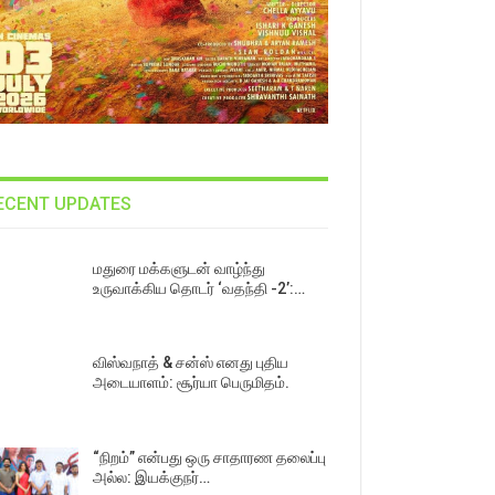
ECENT UPDATES
மதுரை மக்களுடன் வாழ்ந்து
உருவாக்கிய தொடர் ‘வதந்தி -2’:…
விஸ்வநாத் & சன்ஸ் எனது புதிய
அடையாளம்: சூர்யா பெருமிதம்.
“நிறம்” என்பது ஒரு சாதாரண தலைப்பு
அல்ல: இயக்குநர்…