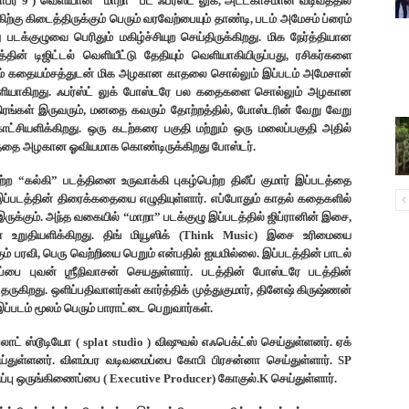
ோபர் 9 ) வெளியான “மாறா” பட ஃபர்ஸ்ட் லுக், அட்டகாசமான வடிவத்தில்
ற்கு கிடைத்திருக்கும் பெரும் வரவேற்பையும் தாண்டி, படம் அமேசம் ப்ரைம்
க்குழுவை பெரிதும் மகிழ்ச்சியுற செய்திருக்கிறது. மிக நேர்த்தியான
த்தின் டிஜிட்டல் வெளியீட்டு தேதியும் வெளியாகியிருப்பது, ரசிகர்களை
கும் கதையம்சத்துடன் மிக அழகான காதலை சொல்லும் இப்படம் அமேசான்
 வெளியாகிறது. ஃபர்ஸ்ட் லுக் போஸ்டரே பல கதைகளை சொல்லும் அழகான
ரங்கள் இருவரும், மனதை கவரும் தோற்றத்தில், போஸ்டரின் வேறு வேறு
ாட்சியளிக்கிறது. ஒரு கடற்கரை பகுதி மற்றும் ஒரு மலைப்பகுதி அதில்
்தை அழகான ஓவியமாக கொண்டிருக்கிறது போஸ்டர்.
ற்ற “கல்கி” படத்தினை உருவாக்கி புகழ்பெற்ற திலீப் குமார் இப்படத்தை
் இப்படத்தின் திரைக்கதையை எழுதியுள்ளார். எப்போதும் காதல் கதைகளில்
ருக்கும். அந்த வகையில் “மாறா” படக்குழு இப்படத்தில் ஜிப்ரானின் இசை,
ன உறுதியளிக்கிறது. திங் மியூஸிக் (Think Music) இசை உரிமையை
ும் பரவி, பெரு வெற்றியை பெறும் என்பதில் ஐயமில்லை. இப்படத்தின் பாடல்
பை புவன் ஶ்ரீநிவாசன் செயதுள்ளார். படத்தின் போஸ்டரே படத்தின்
ுகிறது. ஒளிப்பதிவாளர்கள் கார்த்திக் முத்துகுமார், தினேஷ் கிருஷ்ணன்
்படம் மூலம் பெரும் பாராட்டை பெறுவார்கள்.
பலாட் ஸ்டூடியோ ( splat studio ) விஷுவல் எஃபெக்ட்ஸ் செய்துள்ளனர். ஏக்
்துள்ளனர். விளம்பர வடிவமைப்பை கோபி பிரசன்னா செய்துள்ளார். SP
்பு ஒருங்கிணைப்பை ( Executive Producer) கோகுல்.K செய்துள்ளார்.