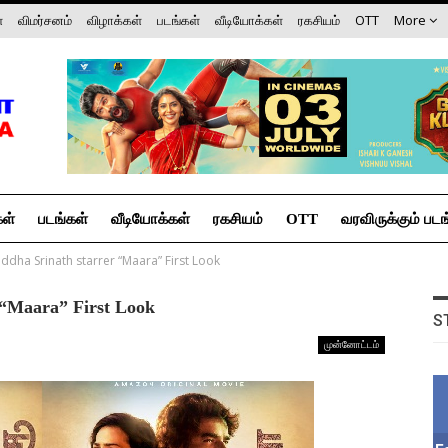
்
விமர்சனம்
விழாக்கள்
படங்கள்
வீடியோக்கள்
ரகசியம்
OTT
More
கள்
படங்கள்
வீடியோக்கள்
ரகசியம்
OTT
வரவிருக்கும் படங
dha Srinath starrer “Maara” First Look
“Maara” First Look
S
முன்னோட்டம்