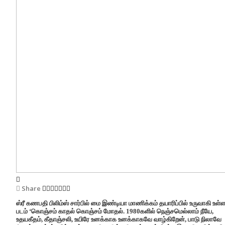
Share
ஸ்ரீ கணபதி பிலிம்ஸ் சார்பில் மை இண்டியா மாணிக்கம் தயாரிப்பில் உருவாகி உள்
படம் ‘கொஞ்சம் காதல் கொஞ்சம் மோதல். 1980களில் நெஞ்சமெல்லாம் நீயே,
உதயகீதம், கீதாஞ்சலி, உயிரே உனக்காக உனக்காகவே வாழ்கிறேன், பாடு நிலாவே