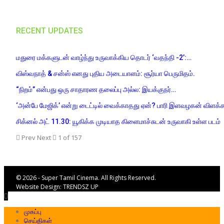
RECENT UPDATES
மதுரை மக்களுடன் வாழ்ந்து உருவாக்கிய தொடர் ‘வதந்தி -2’:…
விஸ்வநாத் & சன்ஸ் எனது புதிய அடையாளம்: சூர்யா பெருமிதம்.
“நிறம்” என்பது ஒரு சாதாரண தலைப்பு அல்ல: இயக்குநர்…
‘அன்பே மேஜிக்’ என்று டைட்டில் வைக்காதது ஏன்? பாரி இளவழகன் விளக்க
சிக்னல் அட் 11.30: யூகிக்க முடியாத கிளைமாச்சுடன் உருவாகி உள்ள படம்
Prev
Next
1 of 157
© 2026 - Super Tamil Cinema. All Rights Reserved.
Website Design:
TRENDSZ UP
முகப்பு
செய்திகள்