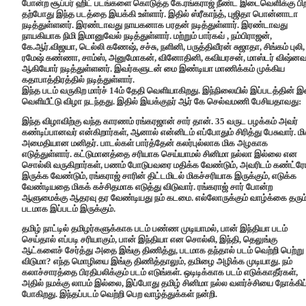
போன்ற சூப்பர் ஹிட் படங்களை கொடுத்த கே.ரங்கராஜ் நீண்ட இடைவெளிக்கு பி
தற்போது இந்த படத்தை இயக்கி உள்ளார். இதில் ஸ்ரீகாந்த், புஜிதா பொன்னாடா
நடித்துள்ளனர். இரண்டாவது நாயகனாக பரதன் நடித்துள்ளார். இரண்டாவது
நாயகியாக நிமி இமானுவேல் நடித்துள்ளார். மற்றும் பார்கவ் , நம்பிராஜன்,
கே.ஆர்.விஜயா, டெல்லி கணேஷ், சச்சு, நளினி, பருத்திவீரன் சுஜாதா, சிங்கம் புலி,
ரமேஷ் கண்ணா, சாம்ஸ், அனுமோகன், வினோதினி, கவியரசன், மாஸ்டர் விஷ்ன
ஆகியோர் நடித்துள்ளனர். இவர்களுடன் மை இண்டியா மாணிக்கம் முக்கிய
கதாபாத்திரத்தில் நடித்துள்ளார்.
இந்த படம் வருகிற மார்ச் 14ம் தேதி வெளியாகிறது. இந்நிலையில் இப்படத்தின் 
வெளியீட்டு விழா நடந்தது. இதில் இயக்குநர் ஆர் கே செல்வமணி பேசியதாவது:
இந்த விழாவிற்கு வந்த காரணம் ரங்கரஜான் சார் தான். 35 வருட பழக்கம் அவர்
கண்டிப்பானவர் என்கிறார்கள், ஆனால் என்னிடம் எப்போதும் சிரித்து பேசுவார். ம
அமைதியான மனிதர். பாடல்கள் பார்த்தேன் கலர்புல்லாக மிக அழகாக
எடுத்துள்ளார். கட்டுமானத்தை சரியாக செய்யாமல் சினிமா நல்லா இல்லை என
சொல்லி வருகிறார்கள், பணம் போடுபவரை மதிக்க வேண்டும், அவரிடம் கண்ட்ர
இருக்க வேண்டும், ரங்கராஜ் சாரின் திட்டமிடல் மிகச்சரியாக இருக்கும், எடுக்க
வேண்டியதை மிகக் கச்சிதமாக எடுத்து விடுவார். ரங்கராஜ் சார் போன்ற
ஆளுமைக்கு ஆதரவு தர வேண்டியது நம் கடமை. எல்லோருக்கும் வாழ்க்கை தரும
படமாக இப்படம் இருக்கும்.
தமிழ் நாட்டில் தமிழர்களுக்காக படம் பண்ண முடியாமல், பான் இந்தியா படம்
செய்தால் எப்படி சரியாகும், பான் இந்தியா என சொல்லி, இந்தி, தெலுங்கு
ஆட்களைச் சேர்த்து அதை இங்கு திணித்து, படமாக தந்தால் படம் வெற்றி பெற்று
விடுமா? எந்த மொழியை இங்கு திணித்தாலும், தமிழை அழிக்க முடியாது. நம்
கலாச்சாரத்தை பிரதிபலிக்கும் படம் எடுங்கள். ஒடிடிக்காக படம் எடுக்காதீர்கள்,
அதில் நமக்கு லாபம் இல்லை, இப்போது தமிழ் சினிமா நல்ல வளர்ச்சியை நோக்கிப
போகிறது. இந்தப்படம் வெற்றி பெற வாழ்த்துக்கள் நன்றி.