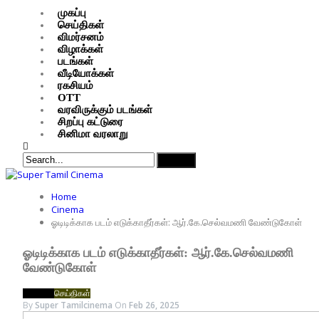
முகப்பு
செய்திகள்
விமர்சனம்
விழாக்கள்
படங்கள்
வீடியோக்கள்
ரகசியம்
OTT
வரவிருக்கும் படங்கள்
சிறப்பு கட்டுரை
சினிமா வரலாறு
Home
Cinema
ஓடிடிக்காக படம் எடுக்காதீர்கள்: ஆர்.கே.செல்வமணி வேண்டுகோள்
ஓடிடிக்காக படம் எடுக்காதீர்கள்: ஆர்.கே.செல்வமணி
வேண்டுகோள்
CINEMA
செய்திகள்
By
Super Tamilcinema
On
Feb 26, 2025