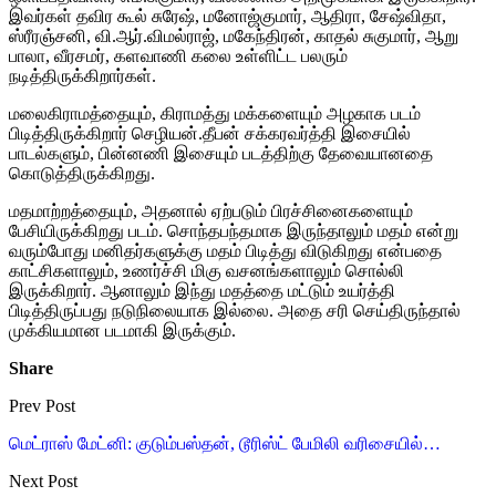
இவர்கள் தவிர கூல் சுரேஷ், மனோஜ்குமார், ஆதிரா, சேஷ்விதா,
ஸ்ரீரஞ்சனி, வி.ஆர்.விமல்ராஜ், மகேந்திரன், காதல் சுகுமார், ஆறு
பாலா, வீரசமர், களவாணி கலை உள்ளிட்ட பலரும்
நடித்திருக்கிறார்கள்.
மலைகிராமத்தையும், கிராமத்து மக்களையும் அழகாக படம்
பிடித்திருக்கிறார் செழியன்.தீபன் சக்கரவர்த்தி இசையில்
பாடல்களும், பின்னணி இசையும் படத்திற்கு தேவையானதை
கொடுத்திருக்கிறது.
மதமாற்றத்தையும், அதனால் ஏற்படும் பிரச்சினைகளையும்
பேசியிருக்கிறது படம். சொந்தபந்தமாக இருந்தாலும் மதம் என்று
வரும்போது மனிதர்களுக்கு மதம் பிடித்து விடுகிறது என்பதை
காட்சிகளாலும், உணர்ச்சி மிகு வசனங்களாலும் சொல்லி
இருக்கிறார். ஆனாலும் இந்து மதத்தை மட்டும் உயர்த்தி
பிடித்திருப்பது நடுநிலையாக இல்லை. அதை சரி செய்திருந்தால்
முக்கியமான படமாகி இருக்கும்.
Share
Prev Post
மெட்ராஸ் மேட்னி: குடும்பஸ்தன், டூரிஸ்ட் பேமிலி வரிசையில்…
Next Post