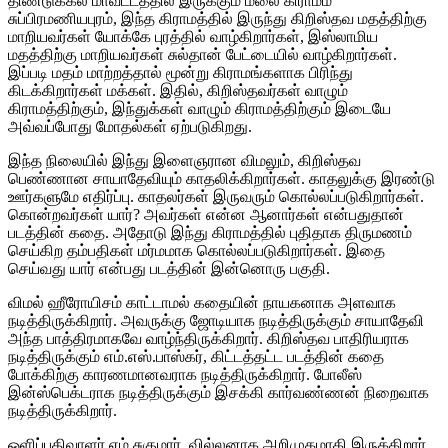
திண்டுக்கல் மாவட்டத்தில் இருக்கும் மலை கிராமம்
சுப்பிரமணியபுரம், இந்த கிராமத்தில் இருந்து கிறிஸ்தவ மதத்திற்கு
மாறியவர்கள் யோக்கே புரத்தில் வாழ்கிறார்கள், இஸ்லாமிய
மதத்திற்கு மாறியவர்கள் சுல்தான் பேட்டையில் வாழ்கிறார்கள்.
இப்படி மதம் மாற்றத்தால் மூன்று கிராமங்களாக பிரிந்து
கிடக்கிறார்கள் மக்கள். இதில், கிறிஸ்தவர்கள் வாழும்
கிராமத்திற்கும், இந்துக்கள் வாழும் கிராமத்திற்கும் இடையே
அவ்வப்போது மோதல்கள் ஏற்படுகிறது.
இந்த நிலையில் இந்து இளைஞரான விமலும், கிறிஸ்தவ
பெண்ணான சாயாதேவியும் காதலிக்கிறார்கள். காதலுக்கு இரண்டு
ஊர்களுமே எதிர்ப்பு. காதலர்கள் இருவரும் கொல்லப்படுகிறார்கள்.
கொன்றவர்கள் யார்? அவர்கள் என்ன ஆனார்கள் என்பதுதான்
படத்தின் கதை. அதோடு இந்து கிராமத்தில் புதிதாக திருமணம்
செய்கிற தம்பதிகள் மர்மமாக கொல்லப்படுகிறார்கள். இதை
செய்வது யார் என்பது படத்தின் இன்னொரு பகுதி.
விமல் ஹீரோயிசம் காட்டாமல் கதையின் நாயகனாக அளவாக
நடித்திருக்கிறார். அவருக்கு ஜோடியாக நடித்திருக்கும் சாயாதேவி
அந்த பாத்திரமாகவே வாழ்ந்திருக்கிறார். கிறிஸ்தவ பாதிரியராக
நடித்திருக்கும் எம்.எஸ்.பாஸ்கர், கிட்டத்தட்ட படத்தின் கதை
போக்கிற்கு காரணமானவராக நடித்திருக்கிறார். போலீஸ்
இன்ஸ்பெக்டராக நடித்திருக்கும் இசக்கி கார்வண்ணன் நிறைவாக
நடித்திருக்கிறார்.
ஒளிப்பதிவாளர் எம்.சுகுமார், வில்லனாக அறிமுகமாகி இருக்கிறார்.