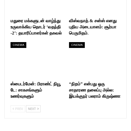
மதுரை மக்களுடன் வாழ்ந்து
விஸ்வநாத் & சன்ஸ் எனது
உருவாக்கிய தொடர் ‘வதந்தி
புதிய அடையாளம்: சூர்யா
-2’: தயாரிப்பாளர்கள் தகவல்
பெருமிதம்.
CINEMA
CINEMA
ஸ்பைடர்மேன்: பிராண்ட் நியூ
“நிறம்” என்பது ஒரு
டே: சாகசங்களும்
சாதாரண தலைப்பு அல்ல:
உணர்வுகளும்
இயக்குநர் பலராம் கிருஷ்ணா
PREV
NEXT