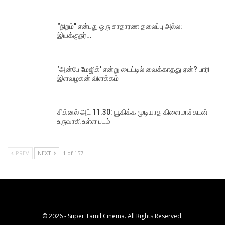
“நிறம்” என்பது ஒரு சாதாரண தலைப்பு அல்ல:
இயக்குநர்…
‘அன்பே மேஜிக்’ என்று டைட்டில் வைக்காதது ஏன்? பாரி
இளவழகன் விளக்கம்
சிக்னல் அட் 11.30: யூகிக்க முடியாத கிளைமாச்சுடன்
உருவாகி உள்ள படம்
PREV
NEXT
1 of 157
© 2026 - Super Tamil Cinema. All Rights Reserved.