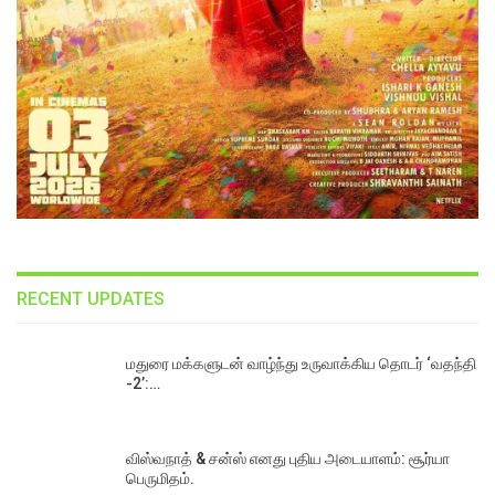
RECENT UPDATES
மதுரை மக்களுடன் வாழ்ந்து உருவாக்கிய தொடர் ‘வதந்தி
-2’:…
விஸ்வநாத் & சன்ஸ் எனது புதிய அடையாளம்: சூர்யா
பெருமிதம்.