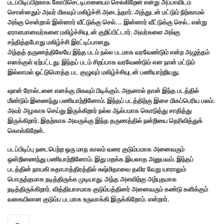
படப்பிடிப்பிற்காக கோபிசெட்டிபாளையம் செல்கிறேன் என்று அப்பாவிடம்
சொன்னதும் அவர் மிகவும் மகிழ்ச்சி அடைந்தார். அத்துடன் மட்டும் நிற்காமல்
அங்கு சென்றால் இன்னார் வீட்டுக்கு செல்… இன்னார் வீட்டுக்கு செல்.. என்று
ஏராளமானவர்களை மகிழ்ச்சியுடன் குறிப்பிட்டார். அவர்களை அங்கு
சந்தித்தபோது மகிழ்ச்சி இரட்டிப்பானது.
அந்தத் தருணத்திலேயே இந்த படம் நல்ல படமாக வரவேண்டும் என்ற அழுத்தம்
எனக்குள் ஏற்பட்டது. இந்தப் படம் சிறப்பாக வரவேண்டும் என நான் மட்டும்
இல்லாமல் ஒட்டுமொத்த பட குழுவும் மகிழ்ச்சியுடன் பணியாற்றியது.
ஷான் ரோல்டனை எனக்கு மிகவும் பிடிக்கும். அதனால் தான் இந்த படத்தில்
மீண்டும் இணைந்து பணியாற்றினோம். இந்தப் படத்திற்கு இசை மிகப்பெரிய பலம்.
அவர் அழகாக செய்து இருக்கிறார் நல்ல ஆல்பமாக கொடுத்து சாதித்து
இருக்கிறார். இதற்காக அவருக்கு இந்த தருணத்தில் நன்றியை தெரிவித்துக்
கொள்கிறேன்.
படப்பிடிப்பு நடைபெற்ற ஒரு மாத காலம் வரை குடும்பமாக அனைவரும்
ஒன்றிணைந்து பணியாற்றினோம். இது மறக்க இயலாத அனுபவம். இந்தப்
படத்தின் நாயகி கதாபாத்திரத்தில் சுஷ்மிதாவை தவிர வேறு யாராலும்
பொருத்தமாக நடித்திருக்க முடியாது. அந்த அளவிற்கு அற்புதமாக
நடித்திருக்கிறார். வித்தியாசமாக குடும்பத்தினர் அனைவரும் கண்டு களிக்கும்
வகையிலான குடும்ப படமாக உருவாக்கி இருக்கிறோம். என்றார்.