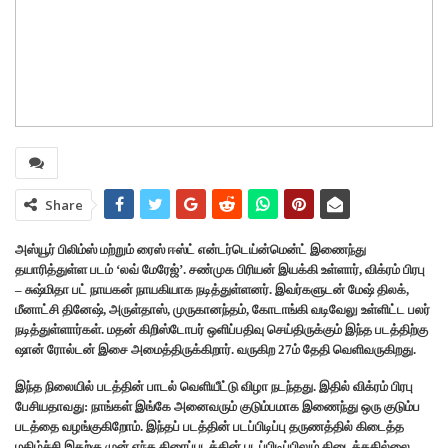
Share
அஸ்யூர் பிலிம்ஸ் மற்றும் ரைஸ் ஈஸ்ட் என்டர்டெய்ன்மென்ட் இணைந்து
தயாரித்துள்ள படம் ‘லவ் மேரேஜ்’. சண்முக பிரியன் இயக்கி உள்ளார், விக்ரம் பிரபு
– சுஷ்மிதா பட் நாயகன் நாயகியாக நடித்துள்ளனர். இவர்களுடன் மேஷ் திலக்,
மீனாட்சி தினேஷ், அருள்தாஸ், முருகானந்தம், கோடாங்கி வடிவேலு உள்ளிட்ட பலர்
நடித்துள்ளார்கள். மதன் கிறிஸ்டோபர் ஒளிப்பதிவு செய்திருக்கும் இந்த படத்திற்கு
ஷான் ரோல்டன் இசை அமைத்திருக்கிறார். வருகிற 27ம் தேதி வெளிவருகிறது.
இந்த நிலையில் படத்தின் பாடல் வெளியீட்டு விழா நடந்தது. இதில் விக்ரம் பிரபு
பேசியதாவது: நாங்கள் இங்கே அனைவரும் குடும்பமாக இணைந்து ஒரு குடும்ப
படத்தை வழங்குகிறோம். இந்தப் படத்தின் படப்பிடிப்பு தருணத்தில் கிடைத்த
மகிழ்ச்சி இதற்கு முன் எந்த திரைப்படத்தின் படப்பிடிப்பிலும் கிடைத்ததில்லை.