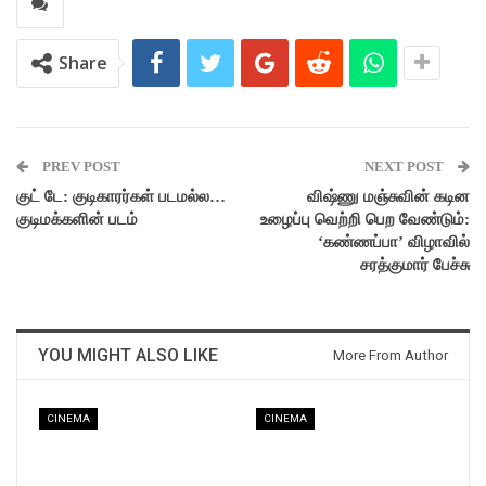
Share
PREV POST
NEXT POST
குட் டே: குடிகாரர்கள் படமல்ல…
விஷ்ணு மஞ்சுவின் கடின
குடிமக்களின் படம்
உழைப்பு வெற்றி பெற வேண்டும்:
‘கண்ணப்பா’ விழாவில்
சரத்குமார் பேச்சு
YOU MIGHT ALSO LIKE
More From Author
CINEMA
CINEMA