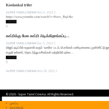
Koolankal triler
SUPER TAMILCINEMA
Nov 5, 2023
https://www.youtube.com/watch?v=0wev_Bq14kc
CINEMA
காப்பிக்கு மேல காப்பி அடிக்கிறாங்கப்பு…
SUPER TAMILCINEMA
Dec 5, 2022
விஜய் நடிப்பில் உருவாகி வரும் 'வாரிசு' படம், பொங்கல் பண்டிகையை முன்னிட்டு ஜ
எழுதி உள்ளார். தொடர்ந்து ரசிகர்கள் மத்தியில் நல்ல…
CINEMA
SUPER TAMILCINEMA
Nov 28, 2022
© 2026 - Super Tamil Cinema. All Rights Reserved.
முகப்பு
செய்திகள்