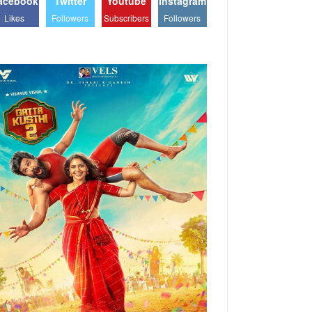
acebook
Twitter
Youtube
Instagram
Likes
Followers
Subscribers
Followers