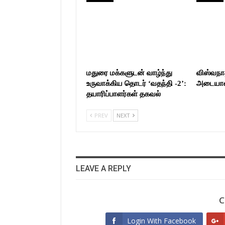
மதுரை மக்களுடன் வாழ்ந்து
விஸ்வநா
உருவாக்கிய தொடர் ‘வதந்தி -2’:
அடையாளம
தயாரிப்பாளர்கள் தகவல்
PREV
NEXT
LEAVE A REPLY
C
Login With Facebook