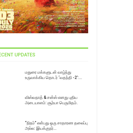
ECENT UPDATES
மதுரை மக்களுடன் வாழ்ந்து
உருவாக்கிய தொடர் ‘வதந்தி -2’:…
விஸ்வநாத் & சன்ஸ் எனது புதிய
அடையாளம்: சூர்யா பெருமிதம்.
“நிறம்” என்பது ஒரு சாதாரண தலைப்பு
அல்ல: இயக்குநர்…