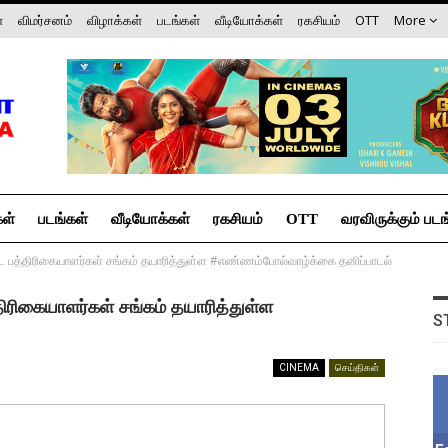
்
விமர்சனம்
விழாக்கள்
படங்கள்
வீடியோக்கள்
ரகசியம்
OTT
More
கள்
படங்கள்
வீடியோக்கள்
ரகசியம்
OTT
வரவிருக்கும் படங
 பத்திரிகையாளர்கள் சங்கம் தயாரித்துள்ள #எண்ணம்போல்வாழ்க்கை தனிப்பாடல்
ிரிகையாளர்கள் சங்கம் தயாரித்துள்ள
S
CINEMA
செய்திகள்