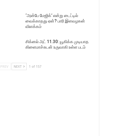
‘அன்பே மேஜிக்’ என்று டைட்டில்
வைக்காதது ஏன்? பாரி இளவழகன்
விளக்கம்
சிக்னல் அட் 11.30: யூகிக்க முடியாத
கிளைமாச்சுடன் உருவாகி உள்ள படம்
PREV
NEXT
1 of 157