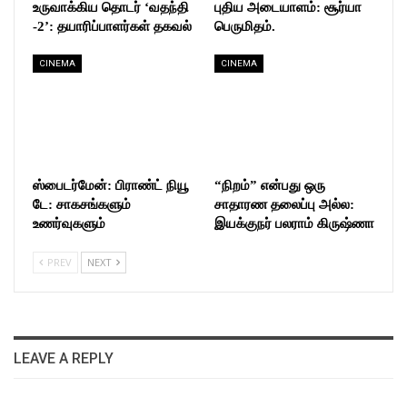
உருவாக்கிய தொடர் ‘வதந்தி
புதிய அடையாளம்: சூர்யா
-2’: தயாரிப்பாளர்கள் தகவல்
பெருமிதம்.
CINEMA
CINEMA
ஸ்பைடர்மேன்: பிராண்ட் நியூ
“நிறம்” என்பது ஒரு
டே: சாகசங்களும்
சாதாரண தலைப்பு அல்ல:
உணர்வுகளும்
இயக்குநர் பலராம் கிருஷ்ணா
PREV
NEXT
LEAVE A REPLY