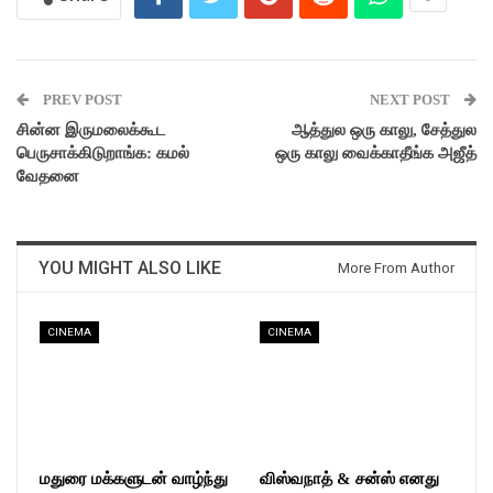
PREV POST
NEXT POST
சின்ன இருமலைக்கூட
ஆத்துல ஒரு காலு, சேத்துல
பெருசாக்கிடுறாங்க: கமல்
ஒரு காலு வைக்காதீங்க அஜீத்
வேதனை
YOU MIGHT ALSO LIKE
More From Author
CINEMA
CINEMA
மதுரை மக்களுடன் வாழ்ந்து
விஸ்வநாத் & சன்ஸ் எனது