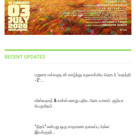
RECENT UPDATES
மதுரை மக்களுடன் வாழ்ந்து உருவாக்கிய தொடர் ‘வதந்தி
-2’:…
விஸ்வநாத் & சன்ஸ் எனது புதிய அடையாளம்: சூர்யா
பெருமிதம்.
“நிறம்” என்பது ஒரு சாதாரண தலைப்பு அல்ல:
இயக்குநர்…