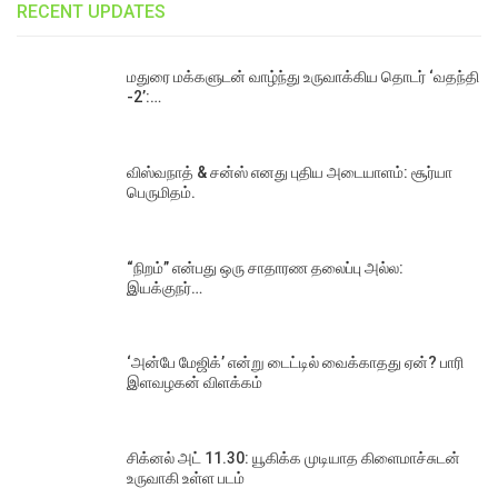
RECENT UPDATES
மதுரை மக்களுடன் வாழ்ந்து உருவாக்கிய தொடர் ‘வதந்தி
-2’:…
விஸ்வநாத் & சன்ஸ் எனது புதிய அடையாளம்: சூர்யா
பெருமிதம்.
“நிறம்” என்பது ஒரு சாதாரண தலைப்பு அல்ல:
இயக்குநர்…
‘அன்பே மேஜிக்’ என்று டைட்டில் வைக்காதது ஏன்? பாரி
இளவழகன் விளக்கம்
சிக்னல் அட் 11.30: யூகிக்க முடியாத கிளைமாச்சுடன்
உருவாகி உள்ள படம்