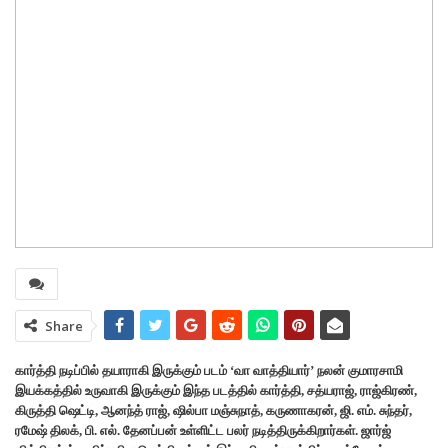
Share
கார்த்தி நடிப்பில் தயாராகி இருக்கும் படம் ‘வா வாத்தியார்’ நலன் குமாரசாமி
இயக்கத்தில் உருவாகி இருக்கும் இந்த படத்தில் கார்த்தி, சத்யராஜ், ராஜ்கிரண்,
கிருத்தி ஷெட்டி, ஆனந்த் ராஜ், ஷில்பா மஞ்சுநாத், கருணாகரன், ஜி. எம். சுந்தர்,
ரமேஷ் திலக், பி. எல். தேனப்பன் உள்ளிட்ட பலர் நடித்திருக்கிறார்கள். ஜார்ஜ்