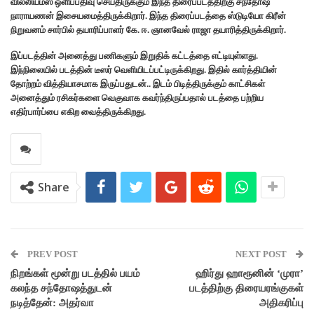
வில்லியம்ஸ் ஒளிப்பதிவு செய்திருக்கும் இந்த திரைப்படத்திற்கு சந்தோஷ்
நாராயணன் இசையமைத்திருக்கிறார். இந்த திரைப்படத்தை ஸ்டுடியோ கிரீன்
நிறுவனம் சார்பில் தயாரிப்பாளர் கே. ஈ. ஞானவேல் ராஜா தயாரித்திருக்கிறார்.
இப்படத்தின் அனைத்து பணிகளும் இறுதிக் கட்டத்தை எட்டியுள்ளது.
இந்நிலையில் படத்தின் டீஸர் வெளியிடப்பட்டிருக்கிறது. இதில் கார்த்தியின்
தோற்றம் வித்தியாசமாக இருப்பதுடன்.. இடம் பிடித்திருக்கும் காட்சிகள்
அனைத்தும் ரசிகர்களை வெகுவாக கவர்ந்திருப்பதால் படத்தை பற்றிய
எதிர்பார்ப்பை எகிற வைத்திருக்கிறது.
Share
PREV POST
NEXT POST
நிறங்கள் மூன்று படத்தில் பயம்
ஹிர்து ஹாரூனின் ‘முரா’
கலந்த சந்தோஷத்துடன்
படத்திற்கு திரையரங்குகள்
நடித்தேன்: அதர்வா
அதிகரிப்பு