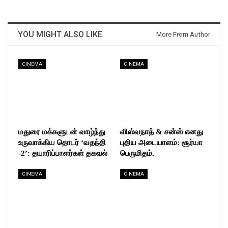
YOU MIGHT ALSO LIKE
More From Author
CINEMA
CINEMA
மதுரை மக்களுடன் வாழ்ந்து
விஸ்வநாத் & சன்ஸ் எனது
உருவாக்கிய தொடர் ‘வதந்தி
புதிய அடையாளம்: சூர்யா
-2’: தயாரிப்பாளர்கள் தகவல்
பெருமிதம்.
CINEMA
CINEMA