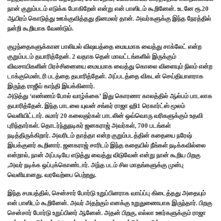
நான் குறும்படம் எடுக்க போகிறேன் என்று என் பாஸிடம் கூறினேன். உடனே ரூ.20
ஆயிரம் கொடுத்து ஊக்குவித்தது தினமலர் தான். அவர்களுக்கு இந்த நேரத்தில்
நன்றி கூறியாக வேண்டும்.
குழந்தைகளுக்கான பாலியல் விஷயத்தை மையமாக வைத்து சாக்லேட் என்ற
குறும்படம் தயாரித்தேன். 2 வதாக தென் மாவட்டங்களில் இருக்கும்
விவசாயிகளின் பிரச்சினையை மையமாக வைத்து கொலை விளையும் நிலம் என்ற
டாக்குமென்டரி படத்தை தயாரித்தேன். அப்படத்தை விகடன் செய்தியாளராக
இருந்த ராஜீவ் காந்தி இயக்கினார்.
அடுத்து ‘எண்ணம் போல் வாழ்க்கை’ இது கொரணா காலத்தில் ஆல்பம் பாடலாக
தயாரித்தேன். இந்த பாடலை யுவன் சங்கர் ராஜா ஹி1 ரெகார்ட்ஸ் மூலம்
வெளியிட்டார். சுமார் 20 கலைஞர்கள் பாடலின் ஒவ்வொரு வரிகளுக்கும் உதவி
புரிந்தார்கள். தொடர்ந்துநடிகர் ஜனகராஜ் அவர்கள், 700 படங்கள்
நடித்திருக்கிறார். அவரிடம் தாத்தா என்ற குறும்படத்தின் கதையை நரேஷ்
இயக்குனர் கூறினார். ஜனகராஜ் சாரிடம் இந்த கதையில் நீங்கள் நடிக்கவில்லை
என்றால், நான் அப்படியே எடுத்து வைத்து விடுவேன் என்று நான் கூறிய பிறகு
,அவர் நடிக்க ஒப்புக்கொண்டார். அந்த படம் சில மாதங்களுக்கு முன்பு
வெளியானது. வரவேற்பை பெற்றது.
இந்த சமயத்தில், சென்சார் போர்டு உறுப்பினராக வாய்ப்பு கிடைத்தது அதையும்
என் பாஸிடம் கூறினேன். அவர் அதற்கும் எனக்கு உறுதுணையாக இருந்தார். பிறகு
சென்சார் போர்டு உறுப்பினர் ஆனேன். அதன் பிறகு, எல்லா ஊர்களுக்கும் ராஜா