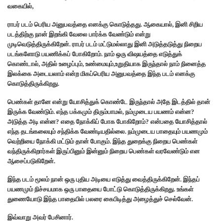
வகையில்,
ராபர் படம் பெரிய அனுபவத்தை எனக்கு கொடுத்தது. ஆகையால், இனி சிறிய
படத்திற்கு நான் இறங்கி வேலை பார்க்க வேண்டும் என்று
முடிவெடுத்திருக்கிறேன். ராபர் படம் மட்டுமல்லாது இனி அடுத்தடுத்து நிறைய
படங்களோடு பயணிக்கப் போகிறோம். நாம் ஒரு விஷயத்தை எடுத்துக்
கொண்டால், அதில் உழைப்பும், உண்மையும்,உறுதியாக இருந்தால் நாம் நினைத்த
இலக்கை அடையலாம் என்ற மிகப்பெரிய அனுபவத்தை இந்த படம் எனக்கு
கொடுத்திருக்கிறது.
பெண்கள் தானே என்று யோசித்துக் கொண்டே இருந்தால் அதே இடத்தில் தான்
இருக்க வேண்டும். எந்த பக்கமும் திரும்பாமல், நம்முடைய பயணம் என்ன?
அடுத்த அடி என்ன? எதை நோக்கிப் போக போகிறோம்? என்பதை யோசித்தால்
எந்த தடங்கலையும் சந்திக்க வேண்டியதில்லை. நம்முடைய பாதையும் பயணமும்
வெற்றியை நோக்கி மட்டும் தான் போகும். இந்த துறைக்கு நிறைய பெண்கள்
வந்திருக்கிறார்கள் இருப்பினும் இன்னும் நிறைய பெண்கள் வரவேண்டும் என
ஆசைப்படுகிறேன்.
இந்த படம் மூலம் நான் ஒரு புதிய அடியை எடுத்து வைத்திருக்கிறேன். இந்தப்
பயணமும் நிச்சயமாக ஒரு பாதையை போட்டு கொடுத்திருக்கிறது. உங்கள்
துணையோடு இந்த பாதையில் பலரை கைபிடித்து அழைத்துச் செல்வேன்.
இவ்வாறு அவர் பேசினார்.