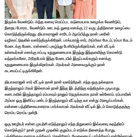
இருக்க வேண்டும். அந்த கனவு மெய்ப்பட கடுமையாக உழைக்க வேண்டும்,
நிறைய போராட வேண்டும். ஊடகத் துறை எனக்கு 22 வருடத்திற்கான உழைப்பை
கொடுத்திருக்கிறது. தியாகராஜன் சாரிடம் ஆரம்பித்து நான் பலரின்
வழிகாட்டுதலில் வளர்ந்திருக்கிறேன். பாக்யராஜ் சார், அம்பிகா மேடம், ரம்பா மேடம்
மேடைக்கு மேடை என்னைப் புகழ்ந்து பேசியிருக்கிறார்கள். என் வீட்டில்
உள்ளவர்கள் எனக்கு எப்படி உறுதுணையாக இருந்து இந்தளவிற்கு கொண்டு
வந்தார்களோ, அதேபோல் இந்த மேடையில் இருப்பவர்களும் எனக்கு
உறுதுணையாக இருக்கிறார்கள். அவர்கள் அனைவருக்கும் நான்
கடமைப்பட்டிருக்கிறேன்.
தியாகராஜன் சார் வீட்டில் தான் நான் வளர்ந்தேன். எந்த ஒரு நல்லதாக
இருந்தாலும் அவர் இல்லாமல் நான் இந்த இடத்திற்கு வந்திருக்க முடியாது.
கனடாவில் இருந்தாலும் ரம்பாவும் நானும் நெருக்கமாக தான் உள்ளோம். ரம்பாவின்
அம்மா ஒரு இனிப்பு பண்டம் இருந்தாலும் வீட்டிற்கு வா என்று அழைப்பார்கள்.
என்னை பத்திரிகையாளராக பார்க்காமல் அவர்கள் வீட்டில் இடம் கொடுத்ததற்கு
ரொம்ப ரொம்ப நன்றி.
ஒரு ஊழியர் என்ன முயற்சி எடுத்தாலும் எந்த நிறுவனம் இவ்வளவு சுதந்திரம்
கொடுக்கும்? நான் முதன் முதலில் குறும்படம் எடுக்க நினைத்த போது,
பத்திரிகையாளராக வந்தோம், சென்றோம், வேலையைப் பார்த்தோம் என்றில்லாமல்