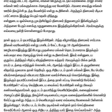
சார் வந்து விட்டார். ஆனால், எங்கள் ஊருக்கு மட்டும் வரவில்லை. ராஜா சாரை
எங்கள் ஊர் மக்களுக்காக அழைத்து வர வேண்டும். அவரை வைத்து எங்கள்
ஊரில் நிகழ்ச்சி நடத்த வேண்டும் என்று கூறினேன். அதற்கும் தினமலர் மீடியா
பார்ட்னராக இருந்து பெரும் உதவி புரிந்தது.
என்னுடைய ஒவ்வொரு முயற்சியிலும் தினமலர் நிறுவனமும் இங்கிருக்கும்
அத்தனை பேரும் எனக்கு உறுதுணையாக இருந்திருக்கிறார்கள். அவர்களுக்கு
எவ்வளவு நன்றி சொன்னாலும் போதாது.
நான் ஒரு படம் தயாரித்து இருக்கிறேன். அந்த விழாவிற்கு தினமலர் சார்பாக
நீங்கள் வரவேண்டும் என்று பாஸிடம் கேட்டபோது 38 ஆண்டுகளாக
ஊழியராகஇருந்து இப்போது முதன்மை மக்கள் தொடர்பாளராக இருக்கும்
கல்பலதா வை அழைத்து செல் என்று கூறினார்கள். இவர் என்னுடைய
குறும்படத்திற்கும் சிறப்பு விருந்தினராக வந்தார் அவருக்கும் மிக்க நன்றி.
ராபர் படத்தை எடுத்துக் கொண்டால், ஆனந்த் மற்றும் இப்படக் குழுவினரை
விதார்த் மூலமாக தான் தெரியும். ஒரு சிறிய படம் தான் மக்கள் இடையே பெரிய
விமர்சனத்தையும் வியாபார ரீதியான வளர்ச்சியையும் கொடுக்கிறது. இங்கு
இருக்கும் தயாரிப்பாளர்கள் இப்படத்தை நான் எப்படி கொண்டு சேர்க்கப்
போகிறேன்? எப்படி வெற்றியடைய வைக்கப் போகிறேன் என்று மிகவும்
கண்கலங்குவார்கள். ஒரு படம் தயாரித்து வெளியிடுவதில், கலைஞர்களை
அழைப்பதில் இருந்து, நிகழ்ச்சி வடிவமைப்பு சமூக வலைத்தளங்களில் கொண்டு
சேர்ப்பது என்று அந்த படம் வெளியாகும் வரை எவ்வளவு வேலைகள் பின்னால்
இருக்கிறது?. பெரிய படம், பெரிய நடிகர்கள் என்றால் நாம் செய்திகளை
சேகரிப்போம் ஆனால் ஒரு சிறிய படத்திற்கு யார் இதை செய்வார்கள்? அந்த