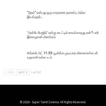
“நிறம்” என்பது ஒரு சாதாரண தலைப்பு அல்ல:
இயக்குநர்…
‘அன்பே மேஜிக்’ என்று டைட்டில் வைக்காதது ஏன்? பாரி
இளவழகன் விளக்கம்
சிக்னல் அட் 11.30: யூகிக்க முடியாத கிளைமாச்சுடன்
உருவாகி உள்ள படம்
PREV
NEXT
1 of 157
© 2026 - Super Tamil Cinema. All Rights Reserved.