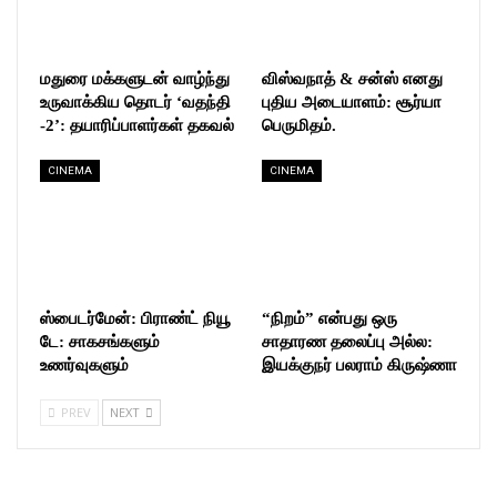
மதுரை மக்களுடன் வாழ்ந்து
விஸ்வநாத் & சன்ஸ் எனது
உருவாக்கிய தொடர் ‘வதந்தி
புதிய அடையாளம்: சூர்யா
-2’: தயாரிப்பாளர்கள் தகவல்
பெருமிதம்.
CINEMA
CINEMA
ஸ்பைடர்மேன்: பிராண்ட் நியூ
“நிறம்” என்பது ஒரு
டே: சாகசங்களும்
சாதாரண தலைப்பு அல்ல:
உணர்வுகளும்
இயக்குநர் பலராம் கிருஷ்ணா
PREV
NEXT