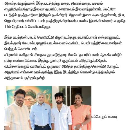
ஆனந்த கிருஷ்ணன் இந்த படத்திற்கு கதை, திரைக்கதை, வசனம்
எழுதியிருப்பதோடு இணை தயாரிப்பாளராகவும் இணைந்துள்ளார். மெட்ரோ
படத்தில் நடித்த சத்யா இதிலும் நடிக்கிறார். ஜோகன் இசை அமைத்துள்ளார், தீபா,
ஜெயபிரகாஷ் உள்ளிட்ட பலர் நடித்திருக்கிறார்கள். பாண்டி இயக்கி உள்ளார். வருகிற
14ம் தேதி படம் வெளியாகிறது.
இந்த படத்தின் பாடல் வெளியீட்டு விழா நடந்தது. தயாரிப்பாளர் எஸ்.தாணுவும்,
இயக்குனர் கே.பாக்யராஜும் பாடல்களை வெளியிட பெண் பத்திரிகையாளர்கள்
பெற்றுக் கொண்டனர்.
விழாவில் கவிதா பேசியதாவது: எடுத்தவுடனேயே தயாரிப்பாளர் ஆக வேண்டும்
என்ற எண்ணமில்லை. இதற்கு முன்பு 3 குறும்படம் எடுத்திருக்கிறேன்.
விமர்சனங்களும் வரவேற்பும் ஒருவரை அடுத்த தளத்திற்கு கொண்டு போகும்.
அதுபோல் என்னை ஊக்குவித்து இந்த இடத்திற்கு கொண்டு வந்திருக்கும்
அத்தனை பேருக்கும் நன்றி.
எப்போதும் கனவு