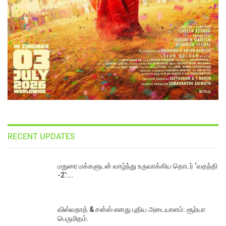
RECENT UPDATES
மதுரை மக்களுடன் வாழ்ந்து உருவாக்கிய தொடர் ‘வதந்தி
-2’:…
விஸ்வநாத் & சன்ஸ் எனது புதிய அடையாளம்: சூர்யா
பெருமிதம்.