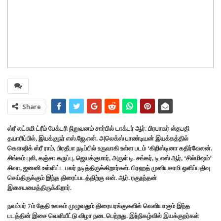
Share
ஸ்ரீ லட்சுமி ட்ரீம் பேக்டரி நிறுவனம் சார்பில் டாக்டர் ஆர். பிரபாகர் ஸ்தபதி
தயாரிப்பில், இயக்குநர் எஸ்.ஜே.என். அலெக்ஸ் பாண்டியன் இயக்கத்தில்
கௌஷிக் ஸ்ரீ ராம், பிரதீபா நடிப்பில் உருவாகி உள்ள படம் ‘கிறிஸ்டினா கதிர்வேலன்.
சிங்கம் புலி, கஞ்சா கருப்பு, ஜெயக்குமார், அருள் டி. சங்கர், டி எஸ் ஆர், ‘சில்மிஷம்’
சிவா, ஜனனி உள்ளிட்ட பலர் நடித்திருக்கிறார்கள். பிரஹத் முனியசாமி ஒளிப்பதிவு
செய்திருக்கும் இந்த திரைப்படத்திற்கு என். ஆர். ரகுநந்தன்
இசையமைத்திருக்கிறார்.
நவம்பர் 7ம் தேதி உலகம் முழுவதும் திரையரங்குகளில் வெளியாகும் இந்த
படத்தின் இசை வெளியீட்டு விழா நடைபெற்றது. இந்நிகழ்வில் இயக்குநர்கள்