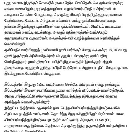
புதுமுகமாக இருக்கும் கௌஷிக் ராமை தேர்வு செய்தேன்.‌ அவரும் எங்களுக்கு
எல்லா வகையிலும் முழு ஒத்துழைப்பை வழங்கினார்.‌ பிரதீபா அவர்களிடம்
கதையை சொன்ன போது கதை அவருக்கு மிகவும் பிடித்திருந்தது. ஏராளமான
கேள்விகளை கேட்டார். அத்துடன் சம்பளம் எனக்கு முக்கியமில்லை. கதை
நன்றாக இருக்கிறது நடிக்கிறேன் என ஒப்புக்கொண்டார். அவரிடம் ஏராளமான
திறமைகள் கொட்டி கிடக்கிறது. அவரும் எதிர்காலத்தில் மிகப்பெரும்
கதாநாயகியாக வருவார்கள். அவருக்கும் என் வாழ்த்துக்களை தெரிவித்துக்
கொள்கிறேன்.
ஒளிப்பதிவாளர் பிரஹத் முனியசாமி நான் பார்க்கும் போது அவருக்கு 15,16 வயது
தான் இருக்கும். அப்போதே அவர் 40 குறும்படங்களுக்கு ஒளிப்பதிவு
செய்திருந்தார். நான் திரைப்பட பயிற்சி நிறுவனத்தில் இயக்குநர் மற்றும்
திரைக்கதை எழுதுதல் குறித்த பயிற்சி பெற்றேன். என்னுடைய திட்டமே தாமதமாக
இயக்குநராக வேண்டும் என்பதுதான்.
இப்படத்தின் இருபது நிமிட காட்சிகளை செல்போனில் தான் எனது நண்பரும்,
இப்படத்தின் இணை தயாரிப்பாளருமான கார்த்திக் வீரப்பனிடம் காண்பித்தேன்.
அதை பார்த்துவிட்டு எமோஷனலாகி இப்படத்திற்கு தற்போது வரை ஆதரவு
அளித்துக் கொண்டிருக்கிறார்.
இந்தப் படத்திற்காக மதுரையில் நடைபெற்ற விளம்பரப்படுத்தும் நிகழ்வை மிக
சிறப்பாக நடத்திக் காட்டினார். தொடர்ந்து நேரு கல்லூரியிலும் பிரம்மாண்டமான
விளம்பரப்படுத்தும் நிகழ்வை நடத்திக் காட்டினார். அவருடைய உழைப்பு
சாதாரணமானது இல்லை. அதற்காக அவருக்கு இந்த தருணத்தில் என் நன்றியை
தெரிவித்துக் கொள்கிறேன்.‌