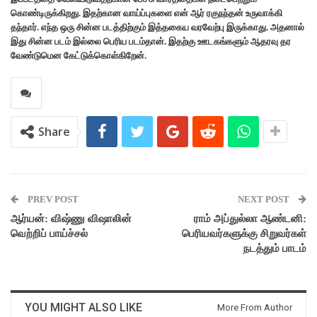
கொண்டிருக்கிறது. இதற்கான வாய்ப்புகளை என் ஆர் ரகுநந்தன் உருவாக்கி
தந்தார். எந்த ஒரு சின்ன படத்திற்கும் இத்தகைய வரவேற்பு இருக்காது. அதனால்
இது சின்ன படம் இல்லை பெரிய படம்தான்.‌ இதற்கு ஊடகங்களும் ஆதரவு தர
வேண்டுமென கேட்டுக்கொள்கிறேன்.
Share
PREV POST
NEXT POST
ஆர்யன்: விஷ்ணு விஷாலின்
ராம் அப்துல்லா ஆண்டனி:
வெற்றிப் பாய்ச்சல்
பெரியவர்களுக்கு சிறுவர்கள்
நடத்தும் பாடம்
YOU MIGHT ALSO LIKE
More From Author