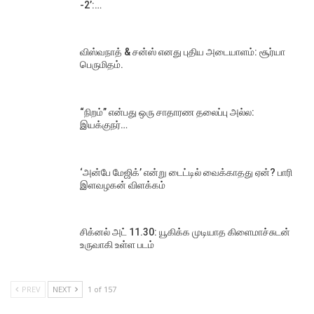
-2’:…
விஸ்வநாத் & சன்ஸ் எனது புதிய அடையாளம்: சூர்யா
பெருமிதம்.
“நிறம்” என்பது ஒரு சாதாரண தலைப்பு அல்ல:
இயக்குநர்…
‘அன்பே மேஜிக்’ என்று டைட்டில் வைக்காதது ஏன்? பாரி
இளவழகன் விளக்கம்
சிக்னல் அட் 11.30: யூகிக்க முடியாத கிளைமாச்சுடன்
உருவாகி உள்ள படம்
PREV
NEXT
1 of 157