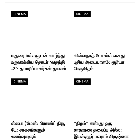
CINEMA
CINEMA
மதுரை மக்களுடன் வாழ்ந்து
விஸ்வநாத் & சன்ஸ் எனது
உருவாக்கிய தொடர் ‘வதந்தி
புதிய அடையாளம்: சூர்யா
-2’: தயாரிப்பாளர்கள் தகவல்
பெருமிதம்.
CINEMA
CINEMA
ஸ்பைடர்மேன்: பிராண்ட் நியூ
“நிறம்” என்பது ஒரு
டே: சாகசங்களும்
சாதாரண தலைப்பு அல்ல:
உணர்வுகளும்
இயக்குநர் பலராம் கிருஷ்ணா