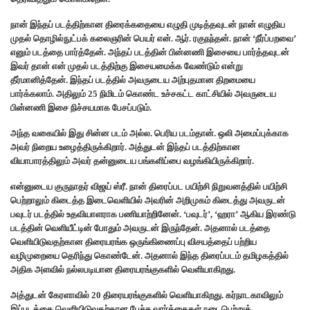
நான் இந்தப் படத்திற்கான திரைக்கதையை எழுதி முடித்தவுடன் நான் எழுதிய
முதல் தொழில்நுட்பக் கலைஞரின் பெயர் என். ஆர். ரகுநந்தன். நான் ‘நீர்ப்பறவை’
எனும் படத்தை பார்த்தேன். அந்தப் படத்தின் பின்னணி இசையை பார்த்தவுடன்
இவர் தான் என் முதல் படத்திற்கு இசையமைக்க வேண்டும் என்று
தீர்மானித்தேன். இந்தப் படத்தில் அவருடைய அற்புதமான திறமையை
பார்க்கலாம். அதிலும் 25 நிமிடம் கொண்ட உச்சகட்ட காட்சியில் அவருடைய
பின்னணி இசை நிச்சயமாக பேசப்படும்.‌
அந்த வகையில் இது சின்ன படம் அல்ல. பெரிய படம்தான். ஒலி அமைப்புக்காக
அவர் நிறைய உழைத்திருக்கிறார். அத்துடன் இந்தப் படத்திற்கான
வியாபாரத்திலும் அவர் தன்னுடைய பங்களிப்பை வழங்கியிருக்கிறார்.
என்னுடைய குருநாதர் விஜய் ஸ்ரீ. நான் திரைப்பட பயிற்சி நிறுவனத்தில் பயிற்சி
பெற்றாலும் கிடைத்த இடைவெளியில் அவரின் அறிமுகம் கிடைத்து அவருடன்
பவுடர் படத்தில் உதவியாளராக பணியாற்றினேன். ‘பவுடர்’, ‘ஹரா’ ஆகிய இரண்டு
படத்தின் வெளியீட்டின் போதும் அவருடன் இருந்தேன். அதனால் படத்தை
வெளியிடுவதற்கான திரையரங்க ஒருங்கிணைப்பு விசயத்தைப் பற்றிய
வழிமுறையை தெரிந்து கொண்டேன். அதனால் இந்த திரைப்படம் தமிழகத்தில்
அதிக அளவில் நல்லபடியான திரையரங்குகளில் வெளியாகிறது.
அத்துடன் கேரளாவில் 20 திரையரங்குகளில் வெளியாகிறது. கர்நாடகாவிலும்
இப்படத்தை வெளியிடுவதற்கான பேச்சு வார்த்தைகள் நடைபெற்றுக்