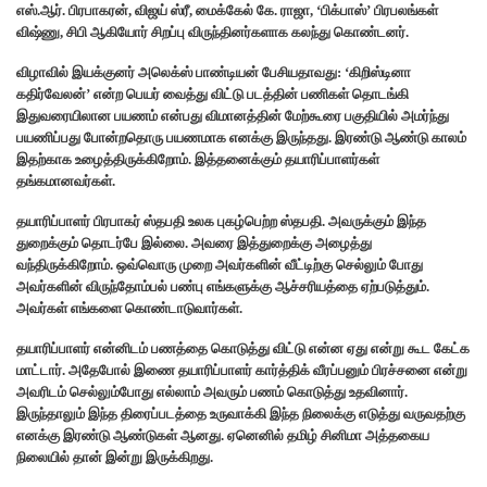
எஸ்.ஆர். பிரபாகரன், விஜய் ஸ்ரீ, மைக்கேல் கே. ராஜா, ‘பிக்பாஸ்’ பிரபலங்கள்
விஷ்ணு, சிபி ஆகியோர் சிறப்பு விருந்தினர்களாக கலந்து கொண்டனர்.
விழாவில் இயக்குனர் அலெக்ஸ் பாண்டியன் பேசியதாவது: ‘கிறிஸ்டினா
கதிர்வேலன்’ என்ற பெயர் வைத்து விட்டு படத்தின் பணிகள் தொடங்கி
இதுவரையிலான பயணம் என்பது விமானத்தின் மேற்கூரை பகுதியில் அமர்ந்து
பயணிப்பது போன்றதொரு பயணமாக எனக்கு இருந்தது. இரண்டு ஆண்டு காலம்
இதற்காக உழைத்திருக்கிறோம். இத்தனைக்கும் தயாரிப்பாளர்கள்
தங்கமானவர்கள்.
தயாரிப்பாளர் பிரபாகர் ஸ்தபதி உலக புகழ்பெற்ற ஸ்தபதி. அவருக்கும் இந்த
துறைக்கும் தொடர்பே இல்லை. அவரை இத்துறைக்கு அழைத்து
வந்திருக்கிறோம். ஒவ்வொரு முறை அவர்களின் வீட்டிற்கு செல்லும் போது
அவர்களின் விருந்தோம்பல் பண்பு எங்களுக்கு ஆச்சரியத்தை ஏற்படுத்தும்.
அவர்கள் எங்களை கொண்டாடுவார்கள்.
தயாரிப்பாளர் என்னிடம் பணத்தை கொடுத்து விட்டு என்ன ஏது என்று கூட கேட்க
மாட்டார். அதேபோல் இணை தயாரிப்பாளர் கார்த்திக் வீரப்பனும் பிரச்சனை என்று
அவரிடம் செல்லும்போது எல்லாம் அவரும் பணம் கொடுத்து உதவினார்.‌
இருந்தாலும் இந்த திரைப்படத்தை உருவாக்கி இந்த நிலைக்கு எடுத்து வருவதற்கு
எனக்கு இரண்டு ஆண்டுகள் ஆனது. ஏனெனில் தமிழ் சினிமா அத்தகைய
நிலையில் தான் இன்று இருக்கிறது.