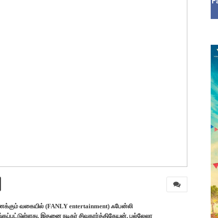
F
க்கும் வகையில் (FANLY entertainment) ஃபேன்லி
ப்பட்டுள்ளது. இதனை நடிகர் சிவகார்த்திகேயன், புல்லேலா