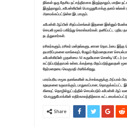
நீங்கள் ஒரு தேசிய நட்சத்திரமாக இருந்தாலும், மாநில 
இருந்தாலும், ஃபேன்லியின் பொழுதுபோக்கு தளம் உங்கள்
அமைக்கப்பட்டுள்ள இடமாகும்.
ஃபேன்லி ஆப்பின் சிறப்பம்சங்கள் இதனை இன்னும் மேன்
செயலி மூலம் பகிர்ந்து கொள்வார்கள். தனிப்பட்ட புதிய 
நடத்துவார்கள்.
ரசிகர்களும், ரசிகர் மன்றங்களுடனான தொடர்பை இந்த செய
தயாரிப்புகளை வாங்கவும், மேலும் நேர்மறையான செயல்பா
ஃபேன்லியின் முதன்மை AI கருவியான செண்டி’மீட்டர் (s
கட்டுப்படுத்தாமல் உள்ளடக்கத்தை மிதப்படுத்துவதன் மூ
நேர்மறையை வெகுமதி அளிக்கிறது.
பாரம்பரிய சமூக தளங்களின் கூச்சல்களுக்கு அப்பால் பிரபல
உறவுகளை உருவாக்கும், பாதுகாப்பான, தொகுக்கப்பட்ட இ
கிளவுட் தொழில்நுட்பத்தில் செயல்படும் ஃபேன்லி ஆப் வ
-பொழுதுபோக்கின் எதிர்காலத்திற்காக கட்டமைக்கப்பட்ட
Share