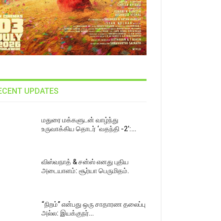
ECENT UPDATES
மதுரை மக்களுடன் வாழ்ந்து
உருவாக்கிய தொடர் ‘வதந்தி -2’:…
விஸ்வநாத் & சன்ஸ் எனது புதிய
அடையாளம்: சூர்யா பெருமிதம்.
“நிறம்” என்பது ஒரு சாதாரண தலைப்பு
அல்ல: இயக்குநர்…