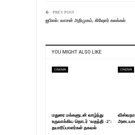
PREV POST
ஐபிஎல்: வாசன் அறிமுகம், கிஷோர் கலக்கல்
YOU MIGHT ALSO LIKE
CINEMA
CINEMA
மதுரை மக்களுடன் வாழ்ந்து
விஸ்வநா
உருவாக்கிய தொடர் ‘வதந்தி -2’:
அடையாளம
தயாரிப்பாளர்கள் தகவல்