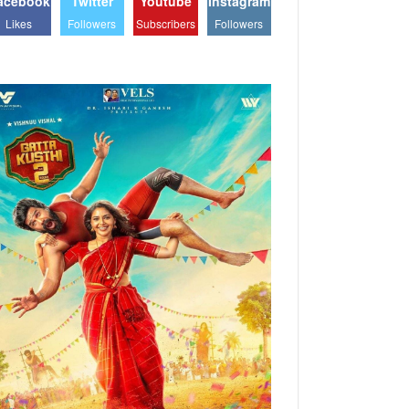
acebook
Twitter
Youtube
Instagram
Likes
Followers
Subscribers
Followers