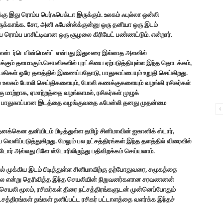
 இது ரொம்ப பெர்ஃபெக்டா இருக்கும். உலகம் ஃபுல்லா ஒன்லி
 இருக்காங்க. சோ, அனி ஃபேன்ஸ்க்குன்னு ஒரு தனியா ஒரு இடம்
ப ரொம்ப பாசிட்டிவான ஒரு சூழலை கிரியேட் பண்ணட்டும். என்றார்.
லி என்டர்டெயின்மென்ட் என்பது இதுவரை இல்லாத அளவில்
ும் தளமாகும்.செயலிகளில் புரட்சியை ஏற்படுத்தியுள்ள இந்த தொடக்கம்,
ாயகிகள் ஒரே தளத்தில் இணைப்பதோடு, பாதுகாப்பையும் உறுதி செய்கிறது.
ல் உலகம் போலி செய்திகளையும், போலி கணக்குகளையும் வழங்கி ரசிகர்கள்
்கு மாற்றாக, ஏமாற்றத்தை வழங்காமல், ரசிகர்கள் முழுக்
ும் பாதுகாப்பான இடத்தை வழங்குவதை ஃபேன்லி தனது முதன்மை
தனக்கென தனியிடம் பிடித்துள்ள தமிழ் சினிமாவின் ஐகானிக் ஸ்டார்,
ளிப்படுத்துகிறது. மேலும் பல நட்சத்திரங்கள் இந்த தளத்தில் விரைவில்
ர் அல்லது பிளே ஸ்டோரிலிருந்து பதிவிறக்கம் செய்யலாம்.
முக்கிய இடம் பிடித்துள்ள சினிமாவிற்கு தற்போதுவரை, சமூகத்தை
லை என்று தெரிவித்த இந்த செயலியின் நிறுவனர்களான சரவணனன்
செயலி மூலம், ரசிகர்கள் திரை நட்சத்திரங்களுடன் முன்னெப்போதும்
த்திரங்கள் தங்கள் தனிப்பட்ட ரசிகர் பட்டாளத்தை வளர்க்க இந்தச்