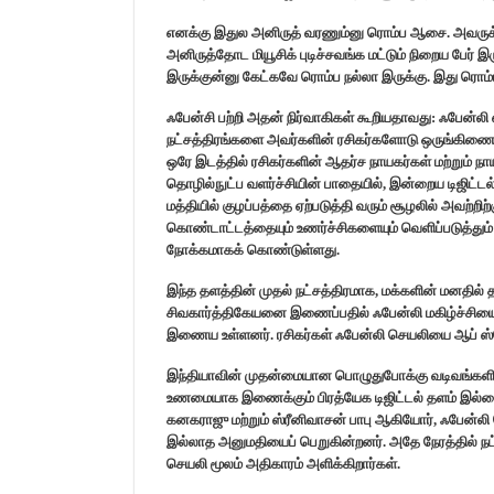
எனக்கு இதுல அனிருத் வரணும்னு ரொம்ப ஆசை. அவருக்கு
அனிருத்தோட மியூசிக் புடிச்சவங்க மட்டும் நிறைய பேர்
இருக்குன்னு கேட்கவே ரொம்ப நல்லா இருக்கு. இது ரொம்
ஃபேன்சி பற்றி அதன் நிர்வாகிகள் கூறியதாவது: ஃபேன்
நட்சத்திரங்களை அவர்களின் ரசிகர்களோடு ஒருங்கிணைக்க
ஒரே இடத்தில் ரசிகர்களின் ஆதர்ச நாயகர்கள் மற்றும் ந
தொழில்நுட்ப வளர்ச்சியின் பாதையில், இன்றைய டிஜிட்ட
மத்தியில் குழப்பத்தை ஏற்படுத்தி வரும் சூழலில் அவற்றிற
கொண்டாட்டத்தையும் உணர்ச்சிகளையும் வெளிப்படுத்த
நோக்கமாகக் கொண்டுள்ளது.
இந்த தளத்தின் முதல் நட்சத்திரமாக, மக்களின் மனதில் 
சிவகார்த்திகேயனை இணைப்பதில் ஃபேன்லி மகிழ்ச்சியை வெ
இணைய உள்ளனர். ரசிகர்கள் ஃபேன்லி செயலியை ஆப் ஸ்டோ
இந்தியாவின் முதன்மையான பொழுதுபோக்கு வடிவங்களில் 
உணமையாக இணைக்கும் பிரத்யேக டிஜிட்டல் தளம் இல்
கனகராஜு மற்றும் ஸ்ரீனிவாசன் பாபு ஆகியோர், ஃபேன்லி 
இல்லாத அனுமதியைப் பெறுகின்றனர். அதே நேரத்தில் நட்ச
செயலி மூலம் அதிகாரம் அளிக்கிறார்கள்.