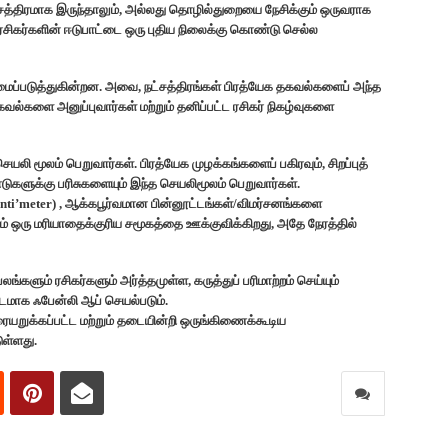
நட்சத்திரமாக இருந்தாலும், அல்லது தொழில்துறையை நேசிக்கும் ஒருவராக
 ரசிகர்களின் ஈடுபாட்டை ஒரு புதிய நிலைக்கு கொண்டு செல்ல
மைப்படுத்துகின்றன. அவை, நட்சத்திரங்கள் பிரத்யேக தகவல்களைப் அந்த
தகவல்களை அனுப்புவார்கள் மற்றும் தனிப்பட்ட ரசிகர் நிகழ்வுகளை
லி மூலம் பெறுவார்கள். பிரத்யேக முழக்கங்களைப் பகிரவும், சிறப்புத்
டுகளுக்கு பரிசுகளையும் இந்த செயலிமூலம் பெறுவார்கள்.
enti’meter) , ஆக்கபூர்வமான பின்னூட்டங்கள்/விமர்சனங்களை
லம் ஒரு மரியாதைக்குரிய சமூகத்தை ஊக்குவிக்கிறது, அதே நேரத்தில்
ங்களும் ரசிகர்களும் அர்த்தமுள்ள, கருத்துப் பரிமாற்றம் செய்யும்
டமாக ஃபேன்லி ஆப் செயல்படும்.
ரையறுக்கப்பட்ட மற்றும் தடையின்றி ஒருங்கிணைக்கூடிய
ுள்ளது.