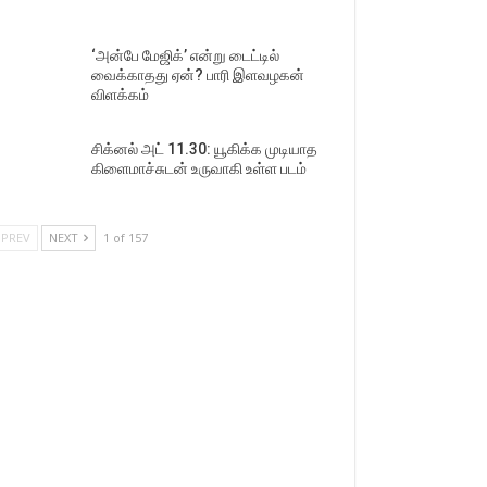
‘அன்பே மேஜிக்’ என்று டைட்டில்
வைக்காதது ஏன்? பாரி இளவழகன்
விளக்கம்
சிக்னல் அட் 11.30: யூகிக்க முடியாத
கிளைமாச்சுடன் உருவாகி உள்ள படம்
PREV
NEXT
1 of 157