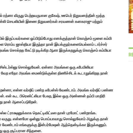
கேல் ரத்னா விருது பெற்றவருமான குகேஷ், ஊபெர் நிறுவனத்தின் மூத்த
ேன்லி செயலியின் இணை நிறுவனர்கள் சரவணன் கனகராஜு மற்றும்
ில் இருப்பவர்களை ஒப்பிடும்போது எனக்குத்தான் கொஞ்சம் மூளை கம்மி
ை ரொம்ப ஜாஸ்தியா இருந்தா நான் இயக்குநர்களையெல்லாம் டார்ச்சர்
ங்க சொல்றத கேட்டு நடிக்கிற ஆளா இருக்கறதுக்கு கொஞ்சம் கம்மியா
R
 சிஸ்டர்ஸ்னு சொல்லுவேன். ஏன்னா அவங்கள ஒரு ஃபேமிலியா
ாது, வேற எதோ அவங்க மைண்டுக்குள்ள திணிச்சிடக் கூடாதுங்கிறத நான்
ுறேன்னா, என்ன வர்ஷிப் பண்ற ஃபேன்ஸ் வேண்டாம். அவங்க வர்ஷிப் பண்ண
். என் கூட பிரெண்ட்லியா பேசுற, இல்ல ஒரு அண்ணன் தம்பி மாதிரி
்னு நான் ஆசைப்படுறேன்.
்ல ட்ராக்ஷனுக்காக நெகட்டிவிட்டீஸ தான் புரமோட் பண்றாங்க.
ாம் வருது. என்னமோ ஒன்னு பொய்யாவாது சொல்லுவோம் அதுக்கு தான்
ஷன் வேண்டாம் எங்களுக்கு இன்பர்மேஷன் ஆத்தென்டிக்கா இருக்கணும்.
து ஒரு சூப்பரான சிந்தனை.