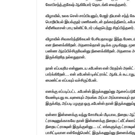
கோபிசந்த்,குகேஷ் ஆகியோர் தொடங்கி வைத்தனர்.
விழாவில், உலக செஸ் சாம்பியனும், மேஜர் தியான் சந்த் 
பொறியியல் இயக்குநர் மணிகண்டன் தங்கரத்தினம், ஃப
ஸ்ரீனிவாசன் பாபு உள்ளிட்டோர் பங்குபெற்று சிறப்பித்தனர்.
விழாவில் சிவகார்த்திகேயன் பேசியதாவது: இந்த மேடைய
என நினைக்கிறேன். அதனால்தான் நடிக்க முடிகிறது. மூள
பண்ண ஆரம்பிச்சிருவேன்னு நினைக்கிறேன். அதனால அவ
இருக்கிறதே நல்லதுதான்.
நான் எப்பவுமே என்னுடைய ஃபேன்ஸ என் பிரதர்ஸ் அண்ட்
பார்க்கிறேன்… என் ஃபேன்ஸ் டிஸ்ட்ராக்ட் ஆகிடக் கூட
மைண்ட்ல எப்பவும் வச்சிருப்பேன்.
எனக்கு எப்படிப்பட்ட ஃபேன்ஸ் இருக்கணும்னு ஆசைப்பட
வேண்டியது கடவுளையும் அவங்க அப்பா அம்மாவையும் தான
இருக்கிற, அப்படி பழகுற ஒரு ஃபேன்ஸ் தான் இருக்கணும
ஏன்னா இன்னைக்கு வந்து சோசியல் மீடியால, நிறைய ஆப்ஸ
ட்ராக்ஷனுக்காகவே தான் இன்னைக்கு நிறைய ட்வீட்ஸ்ல
நிறைய ட்ராக்ஷன் இருக்குன்னு… பட் எங்களுக்கு ட்ராக்
பாசிட்டிவான என்கேஜ்மென்ட் இருக்கணும்னு நினைக்கிற