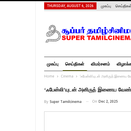
முகப்பு
செய்திகள
THURSDAY, AUGUST 6, 2026
முகப்பு
செய்திகள்
விமர்சனம்
விழாக்
Home
Cinema
‘ஃபேன்லி’யுடன் அனிருத் இணைய வே
‘ஃபேன்லி’யுடன் அனிருத் இணைய வேண்ட
On
Dec 2, 2025
By
Super Tamilcinema