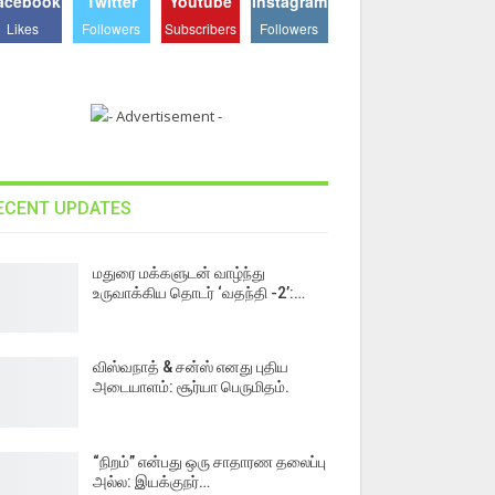
acebook
Twitter
Youtube
Instagram
Likes
Followers
Subscribers
Followers
ECENT UPDATES
மதுரை மக்களுடன் வாழ்ந்து
உருவாக்கிய தொடர் ‘வதந்தி -2’:…
விஸ்வநாத் & சன்ஸ் எனது புதிய
அடையாளம்: சூர்யா பெருமிதம்.
“நிறம்” என்பது ஒரு சாதாரண தலைப்பு
அல்ல: இயக்குநர்…