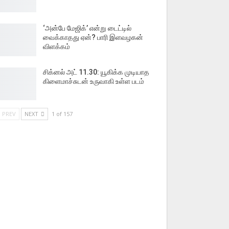
‘அன்பே மேஜிக்’ என்று டைட்டில்
வைக்காதது ஏன்? பாரி இளவழகன்
விளக்கம்
சிக்னல் அட் 11.30: யூகிக்க முடியாத
கிளைமாச்சுடன் உருவாகி உள்ள படம்
PREV
NEXT
1 of 157