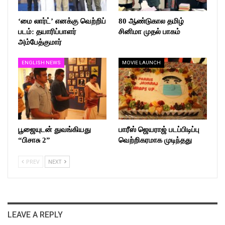
‘மை லார்ட்’ எனக்கு வெற்றிப்
80 ஆண்டுகால தமிழ்
படம்: தயாரிப்பாளர்
சினிமா முதல் பாகம்
அம்பேத்குமார்
ENGLISH NEWS
MOVIE LAUNCH
பூஜையுடன் துவங்கியது
பாரீஸ் ஜெயராஜ் படப்பிடிப்பு
“பிசாசு 2”
வெற்றிகரமாக முடிந்தது
PREV
NEXT
LEAVE A REPLY