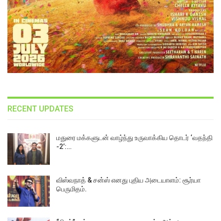
RECENT UPDATES
மதுரை மக்களுடன் வாழ்ந்து உருவாக்கிய தொடர் ‘வதந்தி
-2’:…
விஸ்வநாத் & சன்ஸ் எனது புதிய அடையாளம்: சூர்யா
பெருமிதம்.