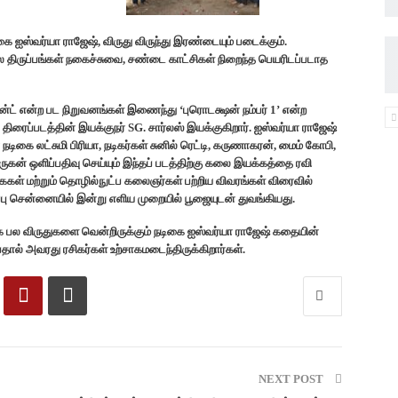
ிகை ஐஸ்வர்யா ராஜேஷ், விருது விருந்து இரண்டையும் படைக்கும்.
ல திருப்பங்கள் நகைச்சுவை, சண்டை காட்சிகள் நிறைந்த பெயரிடப்படாத
ன்ட் என்ற பட நிறுவனங்கள் இணைந்து ‘புரொடக்ஷன் நம்பர் 1’ என்ற
ிரைப்படத்தின் இயக்குநர் SG. சார்லஸ் இயக்குகிறார். ஐஸ்வர்யா ராஜேஷ்
டிகை லட்சுமி பிரியா, நடிகர்கள் சுனில் ரெட்டி, கருணாகரன், மைம் கோபி,
லமுருகன் ஒளிப்பதிவு செய்யும் இந்தப் படத்திற்கு கலை இயக்கத்தை ரவி
கைகள் மற்றும் தொழில்நுட்ப கலைஞர்கள் பற்றிய விவரங்கள் விரைவில்
ிப்பு சென்னையில் இன்று எளிய முறையில் பூஜையுடன் துவங்கியது.
காக பல விருதுகளை வென்றிருக்கும் நடிகை ஐஸ்வர்யா ராஜேஷ் கதையின்
பதால் அவரது ரசிகர்கள் உற்சாகமடைந்திருக்கிறார்கள்.
NEXT POST