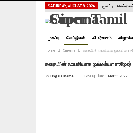
முகப்பு
செய்திகள
SATURDAY, AUGUST 8, 2026
சிறப்பு கட்டுரை
சினிமா வரலாறு
முகப்பு
செய்திகள்
விமர்சனம்
விழாக்
Home
Cinema
கதையின் நாயகியாக ஐஸ்வர்யா ராஜேஷ
சினிமா வரலாறு
கதையின் நாயகியாக ஐஸ்வர்யா ராஜேஷ் நடி
Last updated
Mar 9, 2022
By
Ungal Cinema