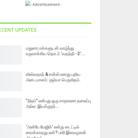
ECENT UPDATES
மதுரை மக்களுடன் வாழ்ந்து
உருவாக்கிய தொடர் ‘வதந்தி -2’:…
விஸ்வநாத் & சன்ஸ் எனது புதிய
அடையாளம்: சூர்யா பெருமிதம்.
“நிறம்” என்பது ஒரு சாதாரண தலைப்பு
அல்ல: இயக்குநர்…
‘அன்பே மேஜிக்’ என்று டைட்டில்
வைக்காதது ஏன்? பாரி இளவழகன்