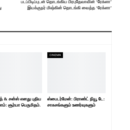
படப்பிடிப்புடன் தொடங்கிய பிரபுதேவாவின் ‘ரேக்ளா’
ு
இயக்குநர் மிஷ்கின் தொடங்கி வைத்த ‘ரேக்ளா’
CINEMA
த் & சன்ஸ் எனது புதிய
ஸ்பைடர்மேன்: பிராண்ட் நியூ டே:
்: சூர்யா பெருமிதம்.
சாகசங்களும் உணர்வுகளும்