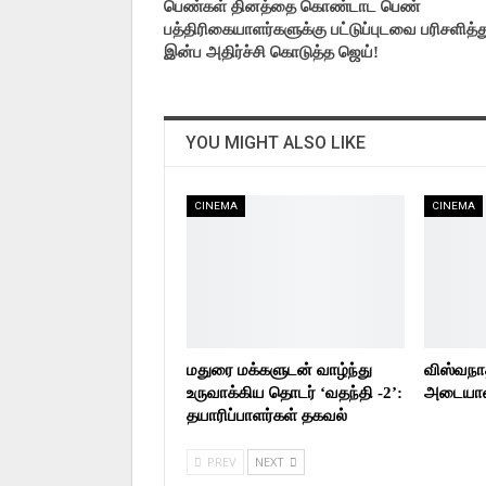
பெண்கள் தினத்தை கொண்டாட பெண்
பத்திரிகையாளர்களுக்கு பட்டுப்புடவை பரிசளித்த
இன்ப அதிர்ச்சி கொடுத்த ஜெய்!
YOU MIGHT ALSO LIKE
CINEMA
CINEMA
மதுரை மக்களுடன் வாழ்ந்து
விஸ்வநா
உருவாக்கிய தொடர் ‘வதந்தி -2’:
அடையாளம
தயாரிப்பாளர்கள் தகவல்
PREV
NEXT