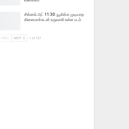
விளக்கம்
சிக்னல் அட் 11.30: யூகிக்க முடியாத
கிளைமாச்சுடன் உருவாகி உள்ள படம்
PREV
NEXT
1 of 157