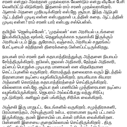
சரண் என்றும் அவர்தான் முதல்வராக வேண்டும் என்று வீடியோ பேசி
வெளியிட்டு விடுகிறார். இதனால் ராம் சரண் முதல்வராகிறார்.
ஆனால் அதனை முறியடிக்கிறார் எஸ்.ஜே. சூர்யா. இந்த ஆடுபுலி
ஆட்டத்தின் முடிவு என்ன என்பதுதான் படத்தின் கதை. ஆட்டத்தின்
முடிவு என்ன? ராம் சரண் யார் என்பது சஸ்பென்ஸ்.
தமிழில் ‘ஜென்டில்மேன்’, ‘முதல்வன்’ என அரசியல் படங்களை
இயக்கியிருந்த ஷங்கர், தெலுங்குக்காக உருவாக்கி இருக்கும்
அரசியல் படம் இது. துரோகம், வஞ்சகம், அரசியல் சதுரங்கப்
போட்டியைச் சுற்றிதான் திரைக்கதை பின்னப்பட்டிருக்கிறது.
நாயகன் ராம் சரண் தன் கதாபாத்திரத்துக்கு அத்தனை நியாயம்
சேர்த்திருக்கிறார். ஐபிஎஸ், ஐஏஎஸ் அதிகாரி, தேர்தல் அதிகாரி,
தப்பைப் பொறுக்க முடியாத மாணவன் என விதவிதமான
கெட்டப்புகளில் வருகிறார். கிராமத்துத் தலைவராக வரும் இடத்தில்
நிதானமான நடிப்பை வழங்கியிருக்கிறார். நாயகியாக கியாரா
அத்வானி கொடுத்த கதாபாத்திரத்தைச் செய்திருக்கிறார்.
வில்லனாக எஸ்.ஜே. சூர்யா தன் பாணியில் முத்திரையான நடிப்பை
வழங்கியிருக்கிறார். ஜெயராம் அவ்வப்போது வந்து சிரிப்பு
மூட்டுகிறார். சுனிலும் தன் பங்கிற்கு சிரிக்க வைக்கிறார்.
அஞ்சலி இரு மாறுபட்ட வேடங்களில் வருகிறார். சமுத்திரககனி,
பிரம்மானந்தம், அச்யுத்குமார் உள்பட ஏராளமான நடிகர் பட்டாளம்
இருக்கிறது. தமன் இசையில் பாடல்கள் ரசிக்க வைக்கின்றன.
பின்னணி இசையை குறையில்லாமல் செய்திருக்கிறார் . திரு