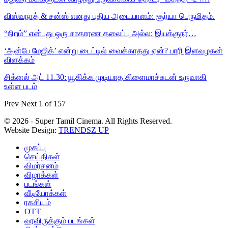
விஸ்வநாத் & சன்ஸ் எனது புதிய அடையாளம்: சூர்யா பெருமிதம்.
“நிறம்” என்பது ஒரு சாதாரண தலைப்பு அல்ல: இயக்குநர்…
‘அன்பே மேஜிக்’ என்று டைட்டில் வைக்காதது ஏன்? பாரி இளவழகன்
விளக்கம்
சிக்னல் அட் 11.30: யூகிக்க முடியாத கிளைமாச்சுடன் உருவாகி
உள்ள படம்
Prev
Next
1 of 157
© 2026 - Super Tamil Cinema. All Rights Reserved.
Website Design:
TRENDSZ UP
முகப்பு
செய்திகள்
விமர்சனம்
விழாக்கள்
படங்கள்
வீடியோக்கள்
ரகசியம்
OTT
வரவிருக்கும் படங்கள்