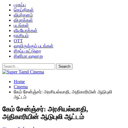
முகப்பு
செய்திகள்
விமர்சனம்
விழாக்கள்
படங்கள்
வீடியோக்கள்
ரகசியம்
OTT
வரவிருக்கும் படங்கள்
சிறப்பு கட்டுரை
சினிமா வரலாறு
Home
Cinema
கேம் சேன்ஞ்சர்: அரசியல்வாதி, அதிகாரியின் ஆடுபுலி
ஆட்டம்
கேம் சேன்ஞ்சர்: அரசியல்வாதி,
அதிகாரியின் ஆடுபுலி ஆட்டம்