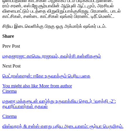
ஒளிப்பதிவில் காட்சிகள் அழகாகப் படம் பிடிக்கப்பட்டுள்ளன.
ராம் சரண், எஸ்.ஜே.சூர்யாவின் ஆடுபுலி ஆட்டமும், அரசியல்
விளையாட்டும் படத்தை விறுவிறுப்பாக்குகிறது. பிரமாண்ட பாடல்
காட்சிகள், சண்டை காட்சிகள் ஷங்கர் பிராண்ட் டிரீட்மெண்ட்.
சிறிய இடைவெளிக்கு பிறகு ஒரு அக்மார்க் ஷங்கர் படம்.
Share
Prev Post
மதகஜராஜா: காமெடி ராஜாவும், கவர்ச்சி கன்னிகளும்
Next Post
மெட்ராஸ்காரன்: ஈகோ உருவாக்கும் பெரிய பகை
You might also like
More from author
Cinema
மதுரை மக்களுடன் வாழ்ந்து உருவாக்கிய தொடர் ‘வதந்தி -2’:
தயாரிப்பாளர்கள் தகவல்
Cinema
விஸ்வநாத் & சன்ஸ் எனது புதிய அடையாளம்: சூர்யா பெருமிதம்.