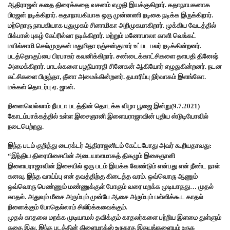
ஆதிராஜன் கதை திரைக்கதை வசனம் எழுதி இயக்குகிறார். கதாநாயகனாக
பிரஜன் நடிக்கிறார். கதாநாயகியாக ஒரு முன்னணி நடிகை நடிக்க இருக்கிறார்.
மற்றொரு நாயகியாக புதுமுகம் சினாமிகா அறிமுகமாகிறார். முக்கிய வேடத்தில்
பிக்பாஸ் புகழ் கேப்ரில்லா நடிக்கிறார். மற்றும் மனோபாலா காளி வெங்கட்
மயில்சாமி செல்முருகன் மதுமிதா ரஞ்சன்குமார் உட்பட பலர் நடிக்கின்றனர்.
படத்தொகுப்பை பிரபாகர் கவனிக்கிறார். சண்டைக்காட்சிகளை தளபதி தினேஷ்
அமைக்கிறார். பாடல்களை பழநிபாரதி சினேகன் ஆகியோர் எழுதுகின்றனர். நடன
கட்சிகளை பிருந்தா, தீனா அமைக்கின்றனர். தயாரிப்பு நிர்வாகம் இளங்கோ.
மக்கள் தொடர்பு ஏ. ஜான்.
நினைவெல்லாம் நீயடா படத்தின் தொடக்க விழா பூஜை இன்று(9.7.2021)
கோடம்பாக்கத்தில் உள்ள இசைஞானி இளையராஜாவின் புதிய ஸ்டுடியோவில்
நடைபெற்றது.
இந்த படம் குறித்து டைரக்டர் ஆதிராஜனிடம் கேட்டபோது அவர் கூறியதாவது:
“இந்திய திரையிசையின் அடையாளமாகத் திகழும் இசைஞானி
இளையராஜாவின் இசையில் ஒரு படம் இயக்க வேண்டும் என்பது என் நீண்ட நாள்
கனவு. இந்த வாய்ப்பு என் தவத்திற்கு கிடைத்த வரம். ஒவ்வொரு ஆணும்
ஒவ்வொரு பெண்ணும் மண்ணுக்குள் போகும் வரை மறக்க முடியாதது… முதல்
காதல். அதுவும் மீசை அரும்பும் முன்பே ஆசை அரும்பும் பள்ளிக்கூட காதல்
நினைக்கும் போதெல்லாம் சிலிர்க்கவைக்கும்.
முதல் காதலை மறக்க முடியாமல் தவிக்கும் காதலர்களை பற்றிய இளமை துள்ளும்
கதை இது. இந்த படத்தின் கிளைமாக்ஸ் உருகாத இதயங்களையும் உருக