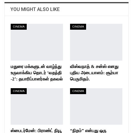
YOU MIGHT ALSO LIKE
CINEMA
CINEMA
மதுரை மக்களுடன் வாழ்ந்து
விஸ்வநாத் & சன்ஸ் எனது
உருவாக்கிய தொடர் ‘வதந்தி
புதிய அடையாளம்: சூர்யா
-2’: தயாரிப்பாளர்கள் தகவல்
பெருமிதம்.
CINEMA
CINEMA
ஸ்பைடர்மேன்: பிராண்ட் நியூ
“நிறம்” என்பது ஒரு