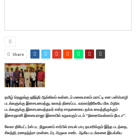
Share
தமிழ் தெலுங்கு ஹிந்தி ஆங்கிலம் கன்னடம் மலையாளம் மராட்டி என பன்மொழி
படங்களுக்கு இசையமைத்து, உலகத் திரைப்பட வரலாற்றிலேயே மிக அதிக
படங்களுக்கு இசையமைத்தவர் என்ற சாதனையை தக்க வைத்திருக்கும்
இசைஞானி இளையராஜா இசையில் உருவாகும் படம் “நினைவெல்லாம் நீயடா”.
லேகா தியேட்டர்ஸ் பட நிறுவனம் சார்பில் ராயல் பாபு தயாரிக்கும் இந்த படத்தை,
சிலந்தி, ரணதந்த்ரா (கன்னடம்), அருவா சண்ட ஆகிய படங்களை இயக்கிய