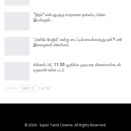
“நிறம்” என்பது ஒரு சாதாரண தலைப்பு அல்ல:
இயக்குநர்…
‘அன்பே மேஜிக்’ என்று டைட்டில் வைக்காதது ஏன்? பாரி
இளவழகன் விளக்கம்
சிக்னல் அட் 11.30: யூகிக்க முடியாத கிளைமாச்சுடன்
உருவாகி உள்ள படம்
PREV
NEXT
1 of 157
© 2026 - Super Tamil Cinema. All Rights Reserved.