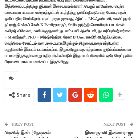
கட்டமைக்க, நிர்வாக தயாரிப்பை சுப்பு நாராயன்மேற்கொள்கிறார்.
இத்திரைப்படத்திற்கு ஜிப்ரான் இசையமைக்கிறார், பெரும் வரவேற்பை பெற்ற
மலையாள படமான உஸ்தாத்ஓட்டல் படத்திற்கு ஒளிப்பதிவுசெய்த லோகநாதன்
ஒளிப்பதிவு செய்கிறார். எடிட் -ராஜா முகமது, ஆர்ட் – J.K.ஆண்டனி, காஸ்ட்யூமர்-
நட்ராஜ், மேக்கப் மேன்-K.P.சசிகுமாரும், Stills-மூர்த்தி மௌலியும். பாடல்கள்-
கவிஞர் விவேகா, மணி அமுதவன், நடனம்-பாபி ஆண்டனி, தயாரிப்புமேற்பார்வை
– M.காந்தன், PRO – சுரேஷ்சந்திரா, ரேகா D’One. காவிரி ஆற்றுப்படுகை,
வெற்றிலை தோட்டம் என பசுமையாகஇருக்கும் திருவையாறை சுற்றியுள்ள
பகுதிகளில் இப்படம் படமாக்கப்பட இருக்கிறது. எதார்த்தமான குடும்பப்பாங்கான
படமாகஇருக்கும் என்று எதிர்பார்க்கப்படும் இந்த படம் விரைவில் ஒரே ஷெட்யூலில்
பிரமாண்டமாக படமாக்கப்படஇருக்கிறது.
Share
PREV POST
NEXT POST
பிரனிஷ் இன்டர்நேஷனல்
இசைஞானி இளையராஜா