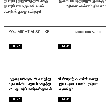
தயாரிப்பு நிறுவனத்தின் 4வது
இசையில் ஆதிராஜன் இயக்கும்
தயாரிப்பாக உருவாகி வரும்
“நினைவெல்லாம் நீயடா” !
படத்தின் பூஜை நடந்தது!
YOU MIGHT ALSO LIKE
More From Author
CINEMA
CINEMA
மதுரை மக்களுடன் வாழ்ந்து
விஸ்வநாத் & சன்ஸ் எனது
உருவாக்கிய தொடர் ‘வதந்தி
புதிய அடையாளம்: சூர்யா
-2’: தயாரிப்பாளர்கள் தகவல்
பெருமிதம்.
CINEMA
CINEMA