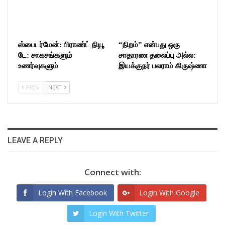
ஸ்பைடர்மேன்: பிராண்ட் நியூ
“நிறம்” என்பது ஒரு
டே: சாகசங்களும்
சாதாரண தலைப்பு அல்ல:
உணர்வுகளும்
இயக்குநர் பலராம் கிருஷ்ணா
PREV
NEXT
LEAVE A REPLY
Connect with:
Login With Facebook
Login With Google
Login With Twitter