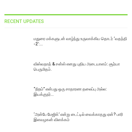
RECENT UPDATES
மதுரை மக்களுடன் வாழ்ந்து உருவாக்கிய தொடர் ‘வதந்தி
-2’:…
விஸ்வநாத் & சன்ஸ் எனது புதிய அடையாளம்: சூர்யா
பெருமிதம்.
“நிறம்” என்பது ஒரு சாதாரண தலைப்பு அல்ல:
இயக்குநர்…
‘அன்பே மேஜிக்’ என்று டைட்டில் வைக்காதது ஏன்? பாரி
இளவழகன் விளக்கம்