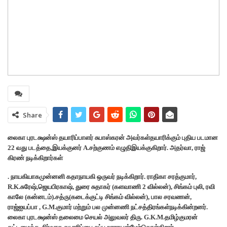
Share
லைகா புரடக்ஷன்ஸ் தயாரிப்பாளர் சுபாஸ்கரன் அவர்கள்தயாரிக்கும் புதிய படமான
22 வது படத்தை,இயக்குனர் A.சற்குணம் எழுதிஇயக்குகிறார். அதர்வா, ராஜ்
கிரண் நடிக்கிறார்கள்
. நாயகியாகமுன்னனி கதாநாயகி ஒருவர் நடிக்கிறார். ராதிகா சரத்குமார்,
R.K.சுரேஷ்,ஜெயபிரகாஷ், துரை சுதாகர் (களவாணி 2 வில்லன்), சிங்கம் புலி, ரவி
காலே (கன்னடம்).சத்ரு(கடைக்குட்டி சிங்கம் வில்லன்), பால சரவணன்,
ராஜ்ஐயப்பா , G.M.குமார் மற்றும் பல முன்னணி நட்சத்திரங்கள்நடிக்கின்றனர்.
லைகா புரடக்ஷன்ஸ் தலைமை செயல் அலுவலர் திரு. G.K.M.தமிழ்குமரன்