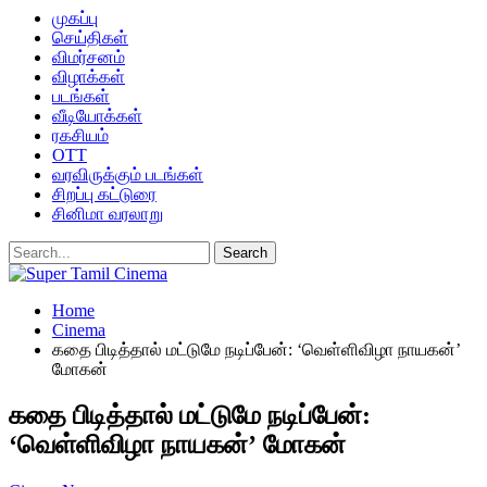
முகப்பு
செய்திகள்
விமர்சனம்
விழாக்கள்
படங்கள்
வீடியோக்கள்
ரகசியம்
OTT
வரவிருக்கும் படங்கள்
சிறப்பு கட்டுரை
சினிமா வரலாறு
Home
Cinema
கதை பிடித்தால் மட்டுமே நடிப்பேன்: ‘வெள்ளிவிழா நாயகன்’
மோகன்
கதை பிடித்தால் மட்டுமே நடிப்பேன்:
‘வெள்ளிவிழா நாயகன்’ மோகன்