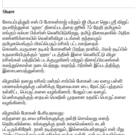
Share
கோயம்புத்தூர் எஸ் பி மோகன்ராஜ் மற்றும் ஜி மீடியா ஜெய ஶ்ரீ விஜய்
தயாரித்துள்ள ‘ஹரா’ திரைப்படத்தை ஜூன் 7ம் தேதி தமிழகம்
எங்கும் எல்மா பிக்சர்ஸ் வெளியிடுகிறது. தமிழ் திரையுலகில் அதிக
எண்ணிக்கையில் வெள்ளிவிழா படங்கள் தந்தவரும்
தமிழகமெங்கும் மிகப்பெரும் ரசிகர் பட்டாளத்தைக்
கொண்டவருமான நடிகர் மோகனின் பிறந்த நாளில், அவர் நடிப்பில்
உருவாகியிருக்கும் ‘ஹரா’ படத்தின் இசை வெளியீட்டு விழா
ரசிகர்கள் மத்தியில் படக்குழுவினர் மற்றும் திரைப்பிரபலங்கள்
கலந்துகொள்ள நடைபெற்றது. ரஷாந்த் அர்வின் இப்படத்திற்கு
இசையமைத்துள்ளார்.
விழாவில் தனது ரசிகர் மன்றம் சார்பில் மோகன் பல ஏழை பள்ளி
மாணவர்களுக்கு பள்ளிக்கு தேவையான பை, நோட்டுப் புத்தகம்
உள்ளிட்ட பொருட்களை வழங்கினார். மேலும் பல ஏழைப்
பெண்களுக்குத் தையல் மெஷின் முதலான உதவிப் பொருட்களை
வழங்கினார்.
விழாவில் மோகன் பேசியதாவது:
எத்தனை தடவை ரசிகர்களுக்கு நன்றி சொல்வது எனத்
தெரியவில்லை. உங்களுக்கு நான் காலமெல்லாம் கடன்
பட்டிருக்கிறேன். நான் நடித்தாலும், இல்லையென்றாலும் என் மீது
அன்பு செலுத்தும் என் ரசிகர்களுக்கு நன்றி. ஏன் நடிக்கவில்லை