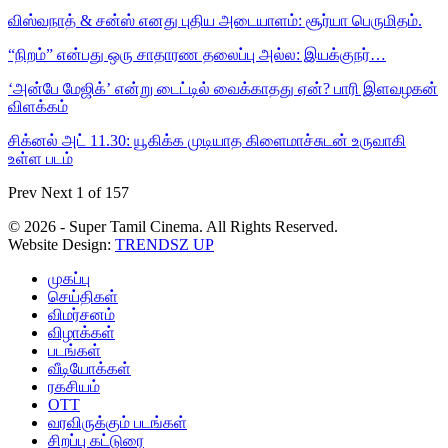
விஸ்வநாத் & சன்ஸ் எனது புதிய அடையாளம்: சூர்யா பெருமிதம்.
“நிறம்” என்பது ஒரு சாதாரண தலைப்பு அல்ல: இயக்குநர்…
‘அன்பே மேஜிக்’ என்று டைட்டில் வைக்காதது ஏன்? பாரி இளவழகன்
விளக்கம்
சிக்னல் அட் 11.30: யூகிக்க முடியாத கிளைமாச்சுடன் உருவாகி
உள்ள படம்
Prev
Next
1 of 157
© 2026 - Super Tamil Cinema. All Rights Reserved.
Website Design:
TRENDSZ UP
முகப்பு
செய்திகள்
விமர்சனம்
விழாக்கள்
படங்கள்
வீடியோக்கள்
ரகசியம்
OTT
வரவிருக்கும் படங்கள்
சிறப்பு கட்டுரை