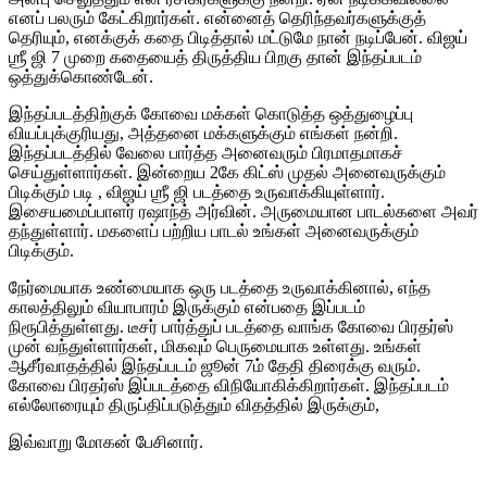
எனப் பலரும் கேட்கிறார்கள். என்னைத் தெரிந்தவர்களுக்குத்
தெரியும், எனக்குக் கதை பிடித்தால் மட்டுமே நான் நடிப்பேன். விஜய்
ஶ்ரீ ஜி 7 முறை கதையைத் திருத்திய பிறகு தான் இந்தப்படம்
ஒத்துக்கொண்டேன்.
இந்தப்படத்திற்குக் கோவை மக்கள் கொடுத்த ஒத்துழைப்பு
வியப்புக்குரியது, அத்தனை மக்களுக்கும் எங்கள் நன்றி.
இந்தப்படத்தில் வேலை பார்த்த அனைவரும் பிரமாதமாகச்
செய்துள்ளார்கள். இன்றைய 2கே கிட்ஸ் முதல் அனைவருக்கும்
பிடிக்கும் படி , விஜய் ஶ்ரீ ஜி படத்தை உருவாக்கியுள்ளார்.
இசையமைப்பாளர் ரஷாந்த் அர்வின். அருமையான பாடல்களை அவர்
தந்துள்ளார். மகளைப் பற்றிய பாடல் உங்கள் அனைவருக்கும்
பிடிக்கும்.
நேர்மையாக உண்மையாக ஒரு படத்தை உருவாக்கினால், எந்த
காலத்திலும் வியாபாரம் இருக்கும் என்பதை இப்படம்
நிரூபித்துள்ளது. டீசர் பார்த்துப் படத்தை வாங்க கோவை பிரதர்ஸ்
முன் வந்துள்ளார்கள், மிகவும் பெருமையாக உள்ளது. உங்கள்
ஆசீர்வாதத்தில் இந்தப்படம் ஜூன் 7ம் தேதி திரைக்கு வரும்.
கோவை பிரதர்ஸ் இப்படத்தை விநியோகிக்கிறார்கள். இந்தப்படம்
எல்லோரையும் திருப்திப்படுத்தும் விதத்தில் இருக்கும்,
இவ்வாறு மோகன் பேசினார்.