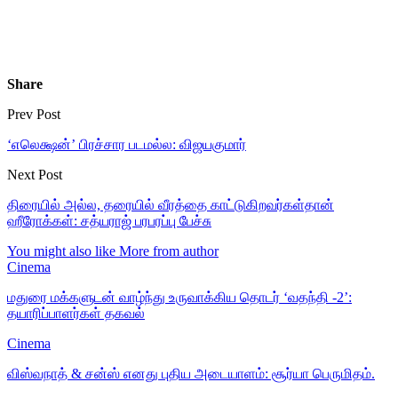
Share
Prev Post
‘எலெக்ஷன்’ பிரச்சார படமல்ல: விஜயகுமார்
Next Post
திரையில் அல்ல, தரையில் வீரத்தை காட்டுகிறவர்கள்தான்
ஹீரோக்கள்: சத்யராஜ் பரபரப்பு பேச்சு
You might also like
More from author
Cinema
மதுரை மக்களுடன் வாழ்ந்து உருவாக்கிய தொடர் ‘வதந்தி -2’:
தயாரிப்பாளர்கள் தகவல்
Cinema
விஸ்வநாத் & சன்ஸ் எனது புதிய அடையாளம்: சூர்யா பெருமிதம்.