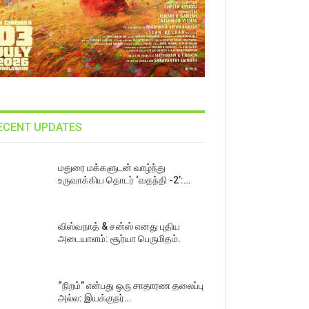
ECENT UPDATES
மதுரை மக்களுடன் வாழ்ந்து
உருவாக்கிய தொடர் ‘வதந்தி -2’:…
விஸ்வநாத் & சன்ஸ் எனது புதிய
அடையாளம்: சூர்யா பெருமிதம்.
“நிறம்” என்பது ஒரு சாதாரண தலைப்பு
அல்ல: இயக்குநர்…