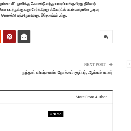
 நம்மை சீட் நுனிக்கு கொண்டு வந்து பரபரப்பாக்குகிறது தினேஷ்
படத்துக்கு வலு சேர்க்கிறது ஸ்போர்ட்ஸ் படம் என்றாலே முடிவு
கொண்டு வந்திருக்கிறது. இந்த லப்பர் பந்து.
NEXT POST
நந்தன் விமர்சனம்: நோக்கம் சூப்பர், ஆக்கம் சுமார்
More From Author
CINEMA