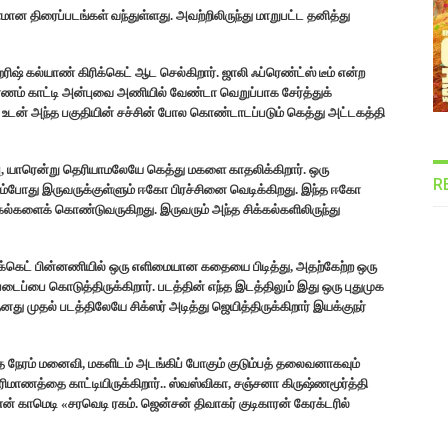
ன திரைப்படங்கள் வந்துள்ளது. அவற்றிலிருந்து மாறுபட்ட தனித்து
ிஷ் கல்யாண் கிரிக்கெட் ஆட செல்கிறார். ஜாலி ஃப்ரெண்ட்ஸ் டீம் என்ற
ாரணம் காட்டி அன்புவை அணியில் வேண்டா வெறுப்பாக சேர்த்துக்
ப் உடன் அந்த பகுதியின் சச்சின் போல கொண்டாடப்படும் கெத்து அட்டகத்தி
, யாரென்று தெரியாமலேயே கெத்து மகளை காதலிக்கிறார். ஒரு
R
ும்போது இருவருக்குள்ளும் ஈகோ பிரச்சினை வெடிக்கிறது. இந்த ஈகோ
்கல்களைக் கொண்டுவருகிறது. இருவரும் அந்த சிக்கல்களிலிருந்து
ு கிரிக்கெட் பின்னணியில் ஒரு எளிமையான கதையை பிடித்து, அதற்கேற்ற ஒரு
பை கொடுத்திருக்கிறார். படத்தின் எந்த இடத்திலும் இது ஒரு புதுமுக
து முதல் படத்திலேயே சிக்ஸர் அடித்து ஜெயித்திருக்கிறார் இயக்குநர்
 நேரம் மனைவி, மகளிடம் அடங்கிப் போகும் குடும்பத் தலைவனாகவும்
 பரிமாணத்தை காட்டியிருக்கிறார்.. ஸ்வஸ்விகா, சஞ்சனா கிருஷ்ணமூர்த்தி
் காமெடி «சரவெடி ரகம். ஜென்சன் திவாகர் குடிகாரன் கேரக்டரில்