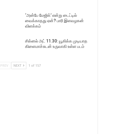
‘அன்பே மேஜிக்’ என்று டைட்டில்
வைக்காதது ஏன்? பாரி இளவழகன்
விளக்கம்
சிக்னல் அட் 11.30: யூகிக்க முடியாத
கிளைமாச்சுடன் உருவாகி உள்ள படம்
PREV
NEXT
1 of 157