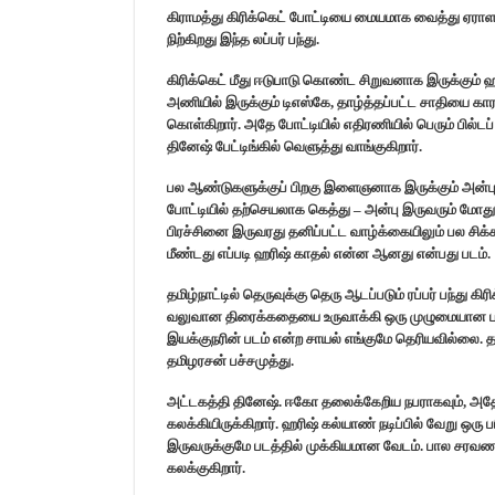
கிராமத்து கிரிக்கெட் போட்டியை மையமாக வைத்து ஏராளமா
நிற்கிறது இந்த லப்பர் பந்து.
கிரிக்கெட் மீது ஈடுபாடு கொண்ட சிறுவனாக இருக்கும் ஹர
அணியில் இருக்கும் டிஎஸ்கே, தாழ்த்தப்பட்ட சாதியை க
கொள்கிறார். அதே போட்டியில் எதிரணியில் பெரும் பில்ட
தினேஷ் பேட்டிங்கில் வெளுத்து வாங்குகிறார்.
பல ஆண்டுகளுக்குப் பிறகு இளைஞனாக இருக்கும் அன்பு
போட்டியில் தற்செயலாக கெத்து – அன்பு இருவரும் மோத
பிரச்சினை இருவரது தனிப்பட்ட வாழ்க்கையிலும் பல சிக
மீண்டது எப்படி ஹரிஷ் காதல் என்ன ஆனது என்பது படம்.
தமிழ்நாட்டில் தெருவுக்கு தெரு ஆடப்படும் ரப்பர் பந்த
வலுவான திரைக்கதையை உருவாக்கி ஒரு முழுமையான படைப்
இயக்குநரின் படம் என்ற சாயல் எங்குமே தெரியவில்லை. தன
தமிழரசன் பச்சமுத்து.
அட்டகத்தி தினேஷ். ஈகோ தலைக்கேறிய நபராகவும், அதே
கலக்கியிருக்கிறார். ஹரிஷ் கல்யாண் நடிப்பில் வேறு ஒரு
இருவருக்குமே படத்தில் முக்கியமான வேடம். பால சரவணன
கலக்குகிறார்.