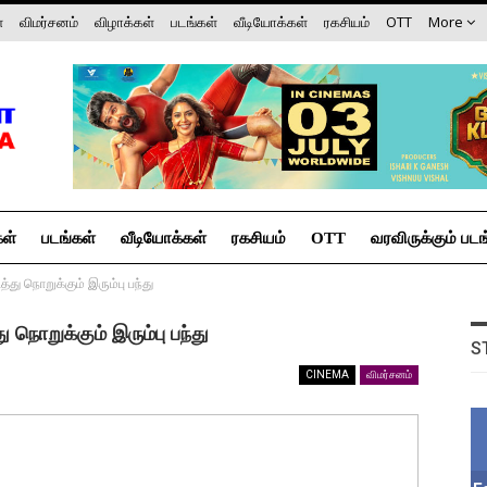
்
விமர்சனம்
விழாக்கள்
படங்கள்
வீடியோக்கள்
ரகசியம்
OTT
More
கள்
படங்கள்
வீடியோக்கள்
ரகசியம்
OTT
வரவிருக்கும் படங
ித்து நொறுக்கும் இரும்பு பந்து
ு நொறுக்கும் இரும்பு பந்து
S
CINEMA
விமர்சனம்