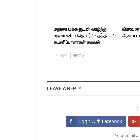
மதுரை மக்களுடன் வாழ்ந்து
விஸ்வநா
உருவாக்கிய தொடர் ‘வதந்தி -2’:
அடையாளம
தயாரிப்பாளர்கள் தகவல்
PREV
NEXT
LEAVE A REPLY
C
Login With Facebook
Your email ad