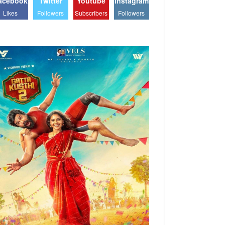
acebook
Twitter
Youtube
Instagram
Likes
Followers
Subscribers
Followers