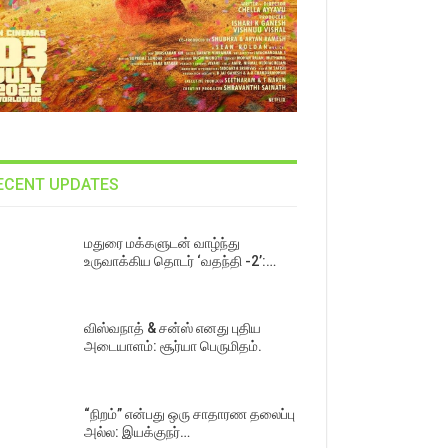
ECENT UPDATES
மதுரை மக்களுடன் வாழ்ந்து
உருவாக்கிய தொடர் ‘வதந்தி -2’:…
விஸ்வநாத் & சன்ஸ் எனது புதிய
அடையாளம்: சூர்யா பெருமிதம்.
“நிறம்” என்பது ஒரு சாதாரண தலைப்பு
அல்ல: இயக்குநர்…