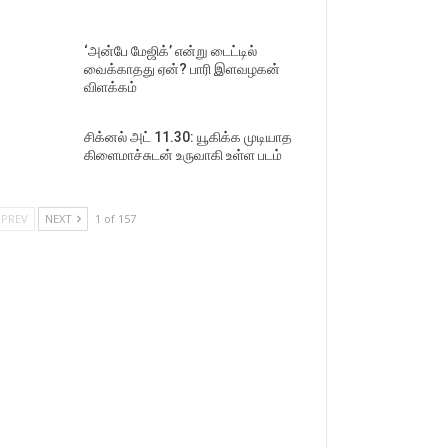
‘அன்பே மேஜிக்’ என்று டைட்டில்
வைக்காதது ஏன்? பாரி இளவழகன்
விளக்கம்
சிக்னல் அட் 11.30: யூகிக்க முடியாத
கிளைமாச்சுடன் உருவாகி உள்ள படம்
PREV
NEXT
1 of 157