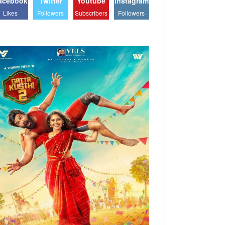
acebook
Twitter
Youtube
Instagram
Likes
Followers
Subscribers
Followers