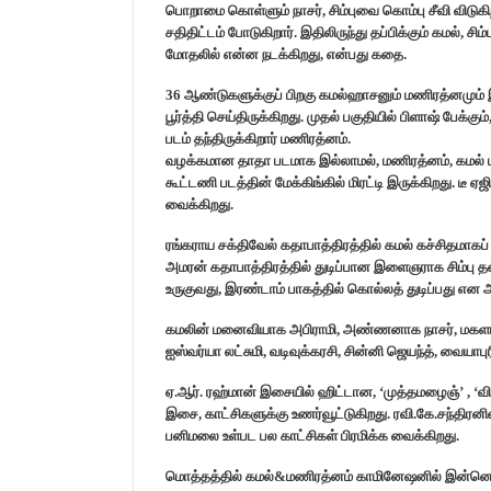
பொறாமை கொள்ளும் நாசர், சிம்புவை கொம்பு சீவி விடுகி
சதிதிட்டம் போடுகிறார். இதிலிருந்து தப்பிக்கும் கமல், ச
மோதலில் என்ன நடக்கிறது, என்பது கதை.
36 ஆண்டுகளுக்குப் பிறகு கமல்ஹாசனும் மணிரத்னமும் இ
பூர்த்தி செய்திருக்கிறது. முதல் பகுதியில் பிளாஷ் பேக்கு
படம் தந்திருக்கிறார் மணிரத்னம்.
வழக்கமான தாதா படமாக இல்லாமல், மணிரத்னம், கமல் பட
கூட்டணி படத்தின் மேக்கிங்கில் மிரட்டி இருக்கிறது. டீ 
வைக்கிறது.
ரங்கராய சக்திவேல் கதாபாத்திரத்தில் கமல் கச்சிதமாகப் பொ
அமரன் கதாபாத்திரத்தில் துடிப்பான இளைஞராக சிம்பு தன்
உருகுவது, இரண்டாம் பாகத்தில் கொல்லத் துடிப்பது என 
கமலின் மனைவியாக அபிராமி, அண்ணனாக நாசர், மகளாக
ஐஸ்வர்யா லட்சுமி, வடிவுக்கரசி, சின்னி ஜெயந்த், வையாபு
ஏ.ஆர். ரஹ்மான் இசையில் ஹிட்டான, ‘முத்தமழைஞ்’ , ‘
இசை, காட்சிகளுக்கு உணர்வூட்டுகிறது. ரவி.கே.சந்திரனின
பனிமலை உள்பட பல காட்சிகள் பிரமிக்க வைக்கிறது.
மொத்தத்தில் கமல்&மணிரத்னம் காமினேஷனில் இன்னொ