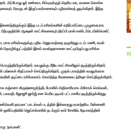
றார். அப்போது ஓர் உண்மை, சிம்புவுக்குத் தெரிய வர, கமலை கொல்ல
ிம்புவையும் அவருடன் இருப்பவர்களையும் பழிவாங்கத் துடிக்கிறார். இந்த
ணைந்திருக்கும் இந்த படம் ரசிகர்களின் எதிர்பார்ப்பை முழுமையாக
ம், பிற்பகுதியில் ஆக்ஷன் காட்சிகளையும் நிரப்பி மாஸ் எண்டர்டெயின்மென்ட்
மாக ரசிகர்களுக்கு புதிய அனுபவத்தை தருகிறது படம். மணி, கமல்
ஏஜிங் தொழில்நுட்பத்தில் இளம் கமல்ஹாசனை காட்டியிருப்பது ரசிக்க
R
ருந்தியிருக்கிறார். வயதுக்கு மீறிய காட்சிகளிலும் நடித்திருக்கிறார்.
 பங்கைச் சிறப்பாகச் செய்திருக்கிறார். முதல் பாகத்தில் கமலுக்காக
அவரின் நடிப்பை ரசிக்கலாம். கொடுத்த வேலையை த்ரிஷா செய்திருக்கிறார்.
 சஞ்சனா கிருஷ்ணமூர்த்தி, போலீஸ் அதிகாரியாக அசோக் செல்வன்,
ரி, பகவதி, ஜோஜூ ஜார்ஜ் என பெரிய நடிகர் பட்டாளமே நடித்திருக்கிறது.
விண்வெளி நாயகா’ பாடல்கள் படத்தில் இல்லாதது ஏமாற்றமே. பின்னணி
் ஒளிப்பதிவில் ஜெய்சல்மாரில் நடக்கும் கார் சேஸிங், நேபாளத்தின்
ரு ‘நாயகன்’.