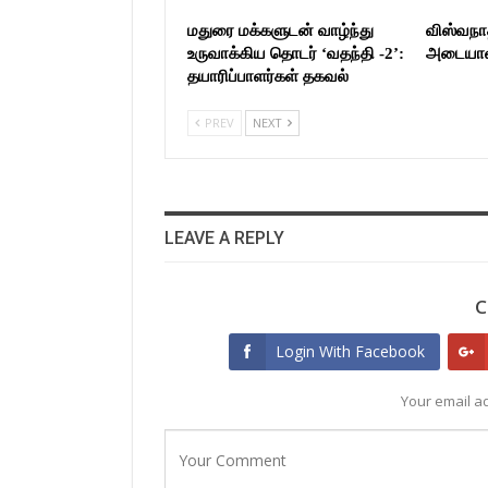
மதுரை மக்களுடன் வாழ்ந்து
விஸ்வநா
உருவாக்கிய தொடர் ‘வதந்தி -2’:
அடையாளம
தயாரிப்பாளர்கள் தகவல்
PREV
NEXT
LEAVE A REPLY
C
Login With Facebook
Your email ad