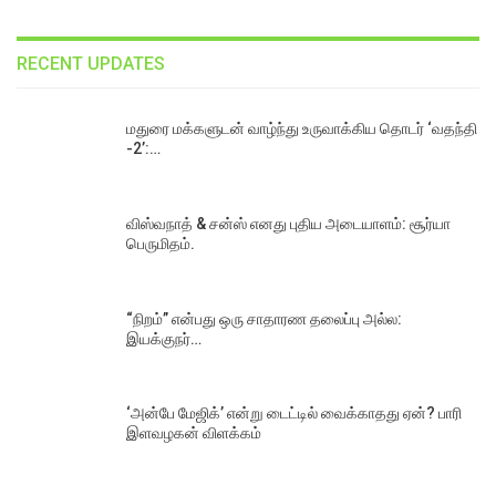
RECENT UPDATES
மதுரை மக்களுடன் வாழ்ந்து உருவாக்கிய தொடர் ‘வதந்தி
-2’:…
விஸ்வநாத் & சன்ஸ் எனது புதிய அடையாளம்: சூர்யா
பெருமிதம்.
“நிறம்” என்பது ஒரு சாதாரண தலைப்பு அல்ல:
இயக்குநர்…
‘அன்பே மேஜிக்’ என்று டைட்டில் வைக்காதது ஏன்? பாரி
இளவழகன் விளக்கம்