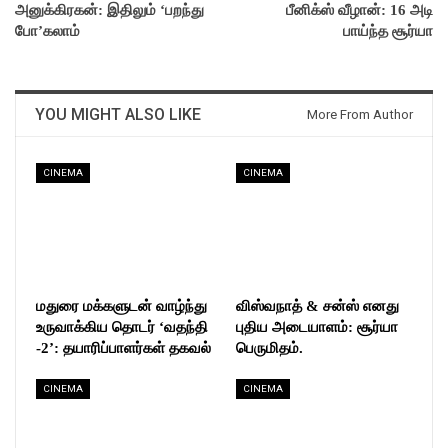
அனுக்கிரகன்: இதிலும் ‘பறந்து
பீனிக்ஸ் வீழான்: 16 அடி
போ’கலாம்
பாய்ந்த சூர்யா
YOU MIGHT ALSO LIKE
More From Author
CINEMA
CINEMA
மதுரை மக்களுடன் வாழ்ந்து
விஸ்வநாத் & சன்ஸ் எனது
உருவாக்கிய தொடர் ‘வதந்தி
புதிய அடையாளம்: சூர்யா
-2’: தயாரிப்பாளர்கள் தகவல்
பெருமிதம்.
CINEMA
CINEMA