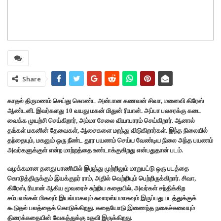
Share
காதல் திருமணம் செய்து கொண்ட அன்பான கணவன் சிவா, மனைவி கிரேஸ்
ஆண்டனி. இவர்களது 10 வயது மகன் மிதுன் ரியான். அப்பா பலசரக்கு கடை
வைக்க முயற்சி செய்கிறார், அம்மா சேலை வியாபாரம் செய்கிறார். ஆனால்
தங்கள் மகனின் தேவைகள், ஆசைகளை மறந்து விடுகிறார்கள். இந்த நிலையில்
தந்தையும், மகனும் ஒரு நீண்ட தூர பயணம் செய்ய வேண்டிய நிலை அந்த பயணம்
அவர்களுக்குள் என்ற மாற்றத்தை உண்டாக்குகிறது என்பதுதான் படம்.
வழக்கமான தனது பாணியில் இருந்து முற்றிலும் மாறுபட்டு ஒரு படத்தை
கொடுத்திருக்கும் இயக்குநர் ராம், அதில் வெற்றியும் பெற்றிருக்கிறார். சிவா,
கிரேஸ், ரியான் ஆகிய மூவரைச் சுற்றிய கதையில், அவர்கள் சந்திக்கிற
சம்பவங்கள் மிகவும் இயல்பாகவும் சுவாரஸ்யமாகவும் இருப்பது படத்துக்குக்
கூடுதல் பலத்தைக் கொடுக்கிறது. கதையோடு இணைந்த நகைச்சுவையும்
திரைக்கதையின் வேகத்துக்கு உதவி இருக்கிறது.