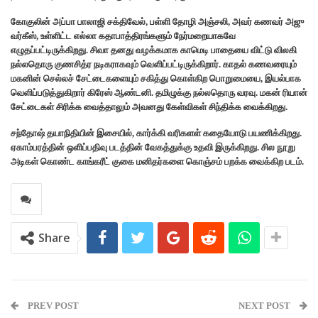
கோகுலின் அப்பா பாலாஜி சக்திவேல், பள்ளி தோழி அஞ்சலி, அவர் கணவர் அஜு
வர்கீஸ், உள்ளிட்ட எல்லா கதாபாத்திரங்களும் நேர்மறையாகவே
எழுதப்பட்டிருக்கிறது. சிவா தனது வழக்கமாக காமெடி பாதையை விட்டு விலகி
நல்லதொரு குணசித்ர நடிகராகவும் வெளிப்பட்டிருக்கிறார். காதல் கணவரையும்
மகனின் செல்லச் சேட்டைகளையும் சகித்து கொள்கிற பொறுமையை, இயல்பாக
வெளிப்படுத்துகிறார் கிரேஸ் ஆண்டனி. தமிழுக்கு நல்லதொரு வரவு. மகன் ரியான்
சேட்டைகள் சிரிக்க வைத்தாலும் அவனது கேள்விகள் சிந்திக்க வைக்கிறது.
சந்தோஷ் தயாநிதியின் இசையில், கார்க்கி வரிகளள் கதையோடு பயணிக்கிறது.
ஏகாம்பரத்தின் ஒளிப்பதிவு படத்தின் வேகத்துக்கு உதவி இருக்கிறது. சில நூறு
அடிகள் கொண்ட காங்கரீட் குகை மனிதர்களை கொஞ்சம் பறக்க வைக்கிற படம்.
Share
PREV POST
NEXT POST