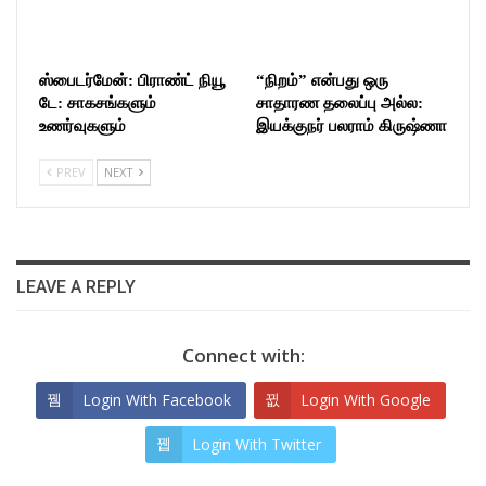
ஸ்பைடர்மேன்: பிராண்ட் நியூ
“நிறம்” என்பது ஒரு
டே: சாகசங்களும்
சாதாரண தலைப்பு அல்ல:
உணர்வுகளும்
இயக்குநர் பலராம் கிருஷ்ணா
PREV
NEXT
LEAVE A REPLY
Connect with:
Login With Facebook
Login With Google
Login With Twitter