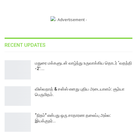
RECENT UPDATES
மதுரை மக்களுடன் வாழ்ந்து உருவாக்கிய தொடர் ‘வதந்தி
-2’:…
விஸ்வநாத் & சன்ஸ் எனது புதிய அடையாளம்: சூர்யா
பெருமிதம்.
“நிறம்” என்பது ஒரு சாதாரண தலைப்பு அல்ல:
இயக்குநர்…