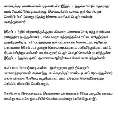
காமெடிக்கு பஞ்சமில்லாமல் உருவாகியுள்ள இந்தப் படத்துக்கு ‘பாரீஸ் ஜெயராஜ்’
எனப் பெயரிட்டுள்ளது படக்குழு. இணையத்தில் ஃபர்ஸ்ட் லுக் போஸ்டரும்
வெளியிடப்பட்டுள்ளது. இதற்கு இணையவாசிகள் பெரும் வரவேற்பு
அளித்துள்ளனர்.
இந்தப் படத்தில் சந்தானத்துக்கு நாயகிகளாக அனைகா சோடி மற்றும் சஷ்டிகா
ராஜேந்திரா நடித்துள்ளனர். முக்கிய கதாபாத்திரத்தில் மொட்டை ராஜேந்திரன்
நடித்திருக்கிறார். ‘ஏ1’ படத்துக்குத் தன் பாடல்களால் மெருகூட்டிய சந்தோஷ்
நாராயணன் இந்தப் படத்துக்கும் இசையமைப்பாளராக பணிபுரிந்துள்ளார். லார்க்
ஸ்டியோஸ் நிறுவனம் சார்பாக கே.குமார் பெரும் பொருட்செலவில் தயாரித்துள்ள
இந்தப் படத்துக்கு ஒளிப்பதிவாளராக ஆர்தர் கே.வில்சன் பணிபுரிந்துள்ளார்.
எடிட்டராக பிரகாஷ் மாபு, சண்டை இயக்குநராக ஹரி தினேஷும்
பணியாற்றியுள்ளனர். அனைத்து பாடல்களுக்கும் சாண்டி நடனம் அமைத்துள்ளார்.
பாடல் வரிகளை ரோகேஷ் எழுதியுள்ளார். டீஸர், ட்ரெய்லர் வெளியீடு குறித்த
அறிவிப்பு விரைவில் வெளியாகும்.
கொரோனா அச்சுறுத்தலால் இறுக்கமான மனங்களைச் சிரிப்பு மழையில் நனைய
வைத்து இதமாக்க ஜனவரியில் வெளியாகவுள்ளது ‘பாரீஸ் ஜெயராஜ்’.