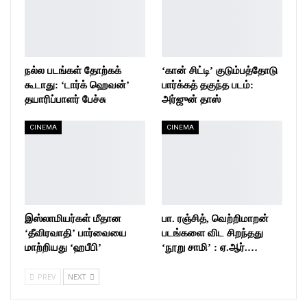
நல்ல படங்கள் தோற்கக்
‘கான் சிட்டி’ குடும்பத்தோடு
கூடாது: ‘டார்க் ஹெவன்’
பார்க்கத் தகுந்த படம்:
தயாரிப்பாளர் பேச்சு
அர்ஜுன் தாஸ்
CINEMA
CINEMA
இஸ்லாமியர்கள் மீதான
பா. ரஞ்சித், வெற்றிமாறன்
‘தீவிரவாதி’ பார்வையை
படங்களை விட சிறந்தது
மாற்றியது ‘ஹபீபி’
‘நூறு சாமி’ : ஏ.ஆர்.…
PREV
NEXT