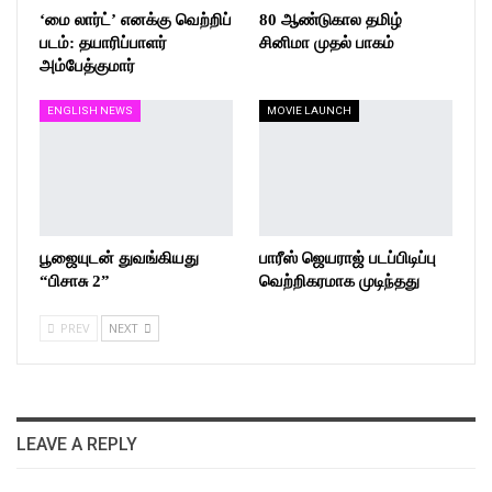
‘மை லார்ட்’ எனக்கு வெற்றிப்
80 ஆண்டுகால தமிழ்
படம்: தயாரிப்பாளர்
சினிமா முதல் பாகம்
அம்பேத்குமார்
ENGLISH NEWS
MOVIE LAUNCH
பூஜையுடன் துவங்கியது
பாரீஸ் ஜெயராஜ் படப்பிடிப்பு
“பிசாசு 2”
வெற்றிகரமாக முடிந்தது
PREV
NEXT
LEAVE A REPLY