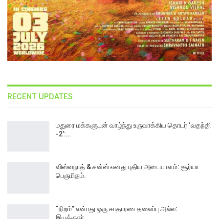
RECENT UPDATES
மதுரை மக்களுடன் வாழ்ந்து உருவாக்கிய தொடர் ‘வதந்தி
-2’:…
விஸ்வநாத் & சன்ஸ் எனது புதிய அடையாளம்: சூர்யா
பெருமிதம்.
“நிறம்” என்பது ஒரு சாதாரண தலைப்பு அல்ல:
இயக்குநர்…