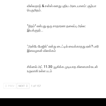
விஸ்வநாத் & சன்ஸ் எனது புதிய அடையாளம்: சூர்யா
பெருமிதம்.
“நிறம்” என்பது ஒரு சாதாரண தலைப்பு அல்ல:
இயக்குநர்…
‘அன்பே மேஜிக்’ என்று டைட்டில் வைக்காதது ஏன்? பாரி
இளவழகன் விளக்கம்
சிக்னல் அட் 11.30: யூகிக்க முடியாத கிளைமாச்சுடன்
உருவாகி உள்ள படம்
PREV
NEXT
1 of 157