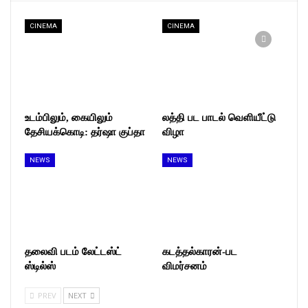
CINEMA
CINEMA
உடம்பிலும், கையிலும்
லத்தி பட பாடல் வெளியீட்டு
தேசியக்கொடி: தர்ஷா குப்தா
விழா
NEWS
NEWS
தலைவி பட‌ம் லேட்டஸ்ட்
கடத்தல்காரன்-பட
ஸ்டில்ஸ்
விமர்சனம்
PREV
NEXT