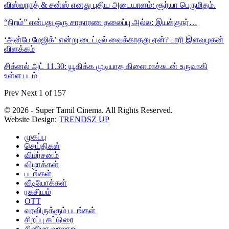
விஸ்வநாத் & சன்ஸ் எனது புதிய அடையாளம்: சூர்யா பெருமிதம்.
“நிறம்” என்பது ஒரு சாதாரண தலைப்பு அல்ல: இயக்குநர்…
‘அன்பே மேஜிக்’ என்று டைட்டில் வைக்காதது ஏன்? பாரி இளவழகன்
விளக்கம்
சிக்னல் அட் 11.30: யூகிக்க முடியாத கிளைமாச்சுடன் உருவாகி
உள்ள படம்
Prev
Next
1 of 157
© 2026 - Super Tamil Cinema. All Rights Reserved.
Website Design:
TRENDSZ UP
முகப்பு
செய்திகள்
விமர்சனம்
விழாக்கள்
படங்கள்
வீடியோக்கள்
ரகசியம்
OTT
வரவிருக்கும் படங்கள்
சிறப்பு கட்டுரை
சினிமா வரலாறு