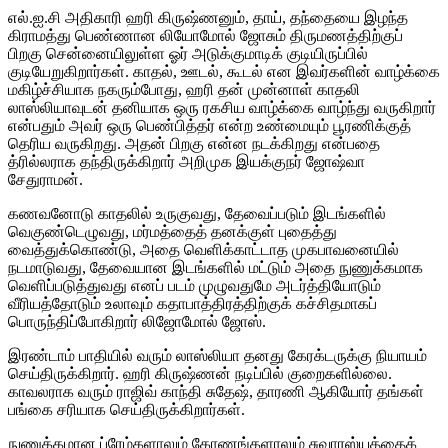
எல்.ஐ.சி அதிகாரி ஹரி கிருஷ்ணனும், தாய், தந்தையை இழந்த
கிராமத்து பெண்ணான லியோமோல் ஜோசும் திருமணத்திற்குப்
பிறகு சென்னையிலுள்ள ஓர் அடுக்குமாடிக் குடியிருப்பில்
குடியேறுகிறார்கள். காதல், ஊடல், கூடல் என இவர்களின் வாழ்க்கை
மகிழ்ச்சியாக நகரும்போது, ஹரி தன் முன்னாள் காதலி
லாஸ்லியாவுடன் தனியாக ஒரு ரகசிய வாழ்க்கை வாழ்ந்து வருகிறார்
என்பதும் அவர் ஒரு பெண்பித்தர் என்ற உண்மையும் பூரணிக்குத்
தெரிய வருகிறது. அதன் பிறகு என்ன நடக்கிறது என்பதை
த்ரில்லராக தந்திருக்கிறார் அறிமுக இயக்குநர் ஜோஷ்வா
சேதுராமன்.
கணவனோடு காதலில் உருகுவது, தேவைப்படும் இடங்களில்
வெகுண்டெழுவது, மர்மத்தைத் தனக்குள் புதைத்து
வைத்துக்கொண்டு, அதை வெளிக்காட்டாத முகபாவனையில்
நடமாடுவது, தேவையான இடங்களில் மட்டும் அதை நுணுக்கமாக
வெளிப்படுத்துவது எனப் படம் முழுவதுமே அடர்த்தியோடும்
வீரியத்தோடும் உலாவும் கதாபாத்திரத்திற்குக் கச்சிதமாகப்
பொருந்திப்போகிறார் லிஜோமோல் ஜோஸ்.
இரண்டாம் பாதியில் வரும் லாஸ்லியா தனது கேரக்டருக்கு நியாயம்
செய்திருக்கிறார். ஹரி கிருஷ்ணன் நடிப்பில் குறைகளில்லை.
காவலராக வரும் ராஜிவ் காந்தி சுதேஷ், தாரணி ஆகியோர் தங்கள்
பங்கை சரியாக செய்திருக்கிறார்கள்.
நுணுக்கமான ப்ரேம்களாலும் கோணங்களாலும் சுவாரஸ்யத்தைக்