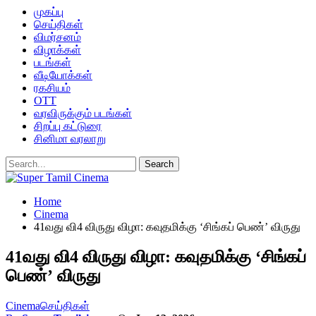
முகப்பு
செய்திகள்
விமர்சனம்
விழாக்கள்
படங்கள்
வீடியோக்கள்
ரகசியம்
OTT
வரவிருக்கும் படங்கள்
சிறப்பு கட்டுரை
சினிமா வரலாறு
Home
Cinema
41வது வி4 விருது விழா: கவுதமிக்கு ‘சிங்கப் பெண்’ விருது
41வது வி4 விருது விழா: கவுதமிக்கு ‘சிங்கப்
பெண்’ விருது
Cinema
செய்திகள்