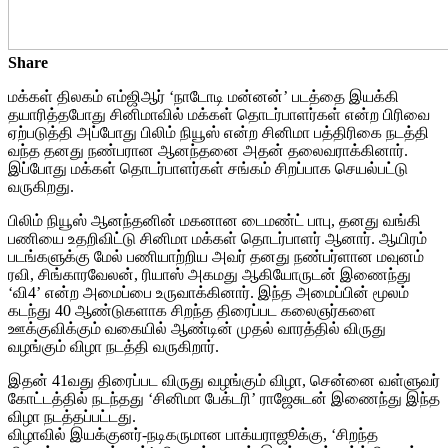
Share
மக்கள் திலகம் எம்ஜிஆர் ‘நாடோடி மன்னன்’ படத்தை இயக்கி
தயாரித்தபோது சினிமாவில் மக்கள் தொடர்பாளர்கள் என்ற பிரிவை
ஏற்படுத்தி அப்போது பிலிம் நியூஸ் என்ற சினிமா பத்திரிகை நடத்தி
வந்த தனது நண்பரான ஆனந்தனை அதன் தலைவராக்கினார்.
இப்போது மக்கள் தொடர்பாளர்கள் சங்கம் சிறப்பாக செயல்பட்டு
வருகிறது.
பிலிம் நியூஸ் ஆனந்தனின் மகனான டைமண்ட் பாபு, தனது வங்கி
பணியை உதறிவிட்டு சினிமா மக்கள் தொடர்பாளர் ஆனார். ஆயிரம்
படங்களுக்கு மேல் பணியாற்றிய அவர் தனது நண்பர்ளான மவுனம்
ரவி, சிங்காரவேலன், ரியாஸ் அகமது ஆகியோருடன் இணைந்து
‘வி4’ என்ற அமைப்பை உருவாக்கினார். இந்த அமைப்பின் மூலம்
கடந்து 40 ஆண்டுகளாக சிறந்த திரைப்பட கலைஞர்களை
ஊக்குவிக்கும் வகையில் ஆண்டின் முதல் வாரத்தில் விருது
வழங்கும் விழா நடத்தி வருகிறார்.
இதன் 41வது திரைப்பட விருது வழங்கும் விழா, சென்னை வள்ளுவர்
கோட்டத்தில் நடந்தது ‘சினிமா பேக்டரி’ ராஜேசுடன் இணைந்து இந்த
விழா நடத்தப்பட்டது.
விழாவில் இயக்குனர்-நடிகருமான பாக்யராஜூக்கு, ‘சிறந்த