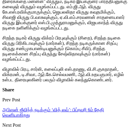
திரைக்கதை மன்னன்’ விருதும், நடிகர்-இயக்குனர் பார்த்திபனுக்கு
கலைஞர் விருதும் வழங்கப்பட்டது. எம்.ஜி.ஆர். விருது
கே.எஸ்.ரவிக்குமாருக்கும், ஜெயலலிதா விருது கவுதமிக்கும்,
சிவாஜி விருது பி.வாசுவுக்கும், ஏ.வி.எம்.சரவணன் சாதனையாளர்
விருது இயக்குனர் எஸ்.பி.முத்துராமனுக்கும், விஜயகாந்த் விருது
நடிகை நளினிக்கும் வழங்கப்பட்டது.
சிறந்த நடிகர் விருது விக்ரம் பிரபுவுக்கும் (சிறை), சிறந்த நடிகை
விருது பிரிகிடாவுக்கும் (மார்கன்), சிறந்த நடிகருக்கான சிறப்பு
விருது சண்முகபாண்டியனுக்கும் (கொம்பு சீவி), சிறந்த
நடிகைக்கான சிறப்பு விருந்து சேஷ்விதாவுக்கும் (மார்கன்)
வழங்கப்பட்டது.
விழாவில் பிரபு, சார்லி, கலைப்புலி எஸ்.தாணு, வி.சி.குகநாதன்,
விக்ரமன், டி.சிவா, ஆர்.கே.செல்வமணி, ஆர்.வி.உதயகுமார், எழில்
உள்பட திரையுலகினர் பலரும் விழாவில் கலந்துகொண்டனர்.
Share
Prev Post
அபிஷன் ஜீவிந்த் நடிக்கும் ‘வித் லவ்’: பிப்ரவரி 6ம் தேதி
வெளியாகிறது
Next Post