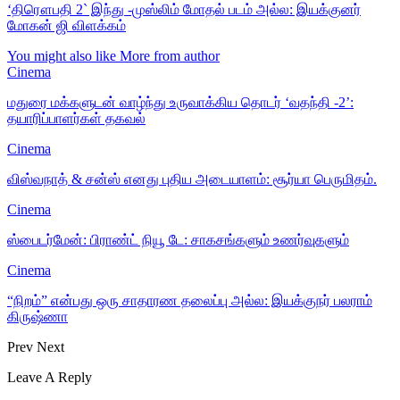
‘திரௌபதி 2` இந்து -முஸ்லிம் மோதல் படம் அல்ல: இயக்குனர்
மோகன் ஜி விளக்கம்
You might also like
More from author
Cinema
மதுரை மக்களுடன் வாழ்ந்து உருவாக்கிய தொடர் ‘வதந்தி -2’:
தயாரிப்பாளர்கள் தகவல்
Cinema
விஸ்வநாத் & சன்ஸ் எனது புதிய அடையாளம்: சூர்யா பெருமிதம்.
Cinema
ஸ்பைடர்மேன்: பிராண்ட் நியூ டே: சாகசங்களும் உணர்வுகளும்
Cinema
“நிறம்” என்பது ஒரு சாதாரண தலைப்பு அல்ல: இயக்குநர் பலராம்
கிருஷ்ணா
Prev
Next
Leave A Reply