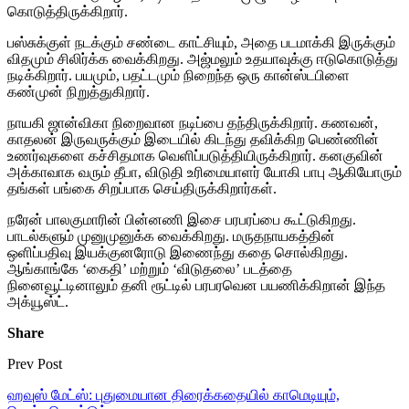
கொடுத்திருக்கிறார்.
பஸ்சுக்குள் நடக்கும் சண்டை காட்சியும், அதை படமாக்கி இருக்கும்
விதமும் சிலிர்க்க வைக்கிறது. அஜ்மலும் உதயாவுக்கு ஈடுகொடுத்து
நடிக்கிறார். பயமும், பதட்டமும் நிறைந்த ஒரு கான்ஸ்டபிளை
கண்முன் நிறுத்துகிறார்.
நாயகி ஜான்விகா நிறைவான நடிப்பை தந்திருக்கிறார். கணவன்,
காதலன் இருவருக்கும் இடையில் கிடந்து தவிக்கிற பெண்ணின்
உணர்வுகளை கச்சிதமாக வெளிப்படுத்தியிருக்கிறார். கனகுவின்
அக்காவாக வரும் தீபா, விடுதி உரிமையாளர் யோகி பாபு ஆகியோரும்
தங்கள் பங்கை சிறப்பாக செய்திருக்கிறார்கள்.
நரேன் பாலகுமாரின் பின்னணி இசை பரபரப்பை கூட்டுகிறது.
பாடல்களும் முனுமுனுக்க வைக்கிறது. மருதநாயகத்தின்
ஒளிப்பதிவு இயக்குனரோடு இணைந்து கதை சொல்கிறது.
ஆங்காங்கே ‘கைதி’ மற்றும் ‘விடுதலை’ படத்தை
நினைவூட்டினாலும் தனி ரூட்டில் பரபரவென பயணிக்கிறான் இந்த
அக்யூஸ்ட்.
Share
Prev Post
ஹவுஸ் மேட்ஸ்: புதுமையான திரைக்கதையில் காமெடியும்,