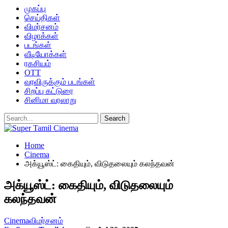
முகப்பு
செய்திகள்
விமர்சனம்
விழாக்கள்
படங்கள்
வீடியோக்கள்
ரகசியம்
OTT
வரவிருக்கும் படங்கள்
சிறப்பு கட்டுரை
சினிமா வரலாறு
Home
Cinema
அக்யூஸ்ட்: கைதியும், விடுதலையும் கலந்தவன்
அக்யூஸ்ட்: கைதியும், விடுதலையும்
கலந்தவன்
Cinema
விமர்சனம்