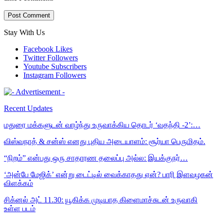
Stay With Us
Facebook
Likes
Twitter
Followers
Youtube
Subscribers
Instagram
Followers
Recent Updates
மதுரை மக்களுடன் வாழ்ந்து உருவாக்கிய தொடர் ‘வதந்தி -2’:…
விஸ்வநாத் & சன்ஸ் எனது புதிய அடையாளம்: சூர்யா பெருமிதம்.
“நிறம்” என்பது ஒரு சாதாரண தலைப்பு அல்ல: இயக்குநர்…
‘அன்பே மேஜிக்’ என்று டைட்டில் வைக்காதது ஏன்? பாரி இளவழகன்
விளக்கம்
சிக்னல் அட் 11.30: யூகிக்க முடியாத கிளைமாச்சுடன் உருவாகி
உள்ள படம்