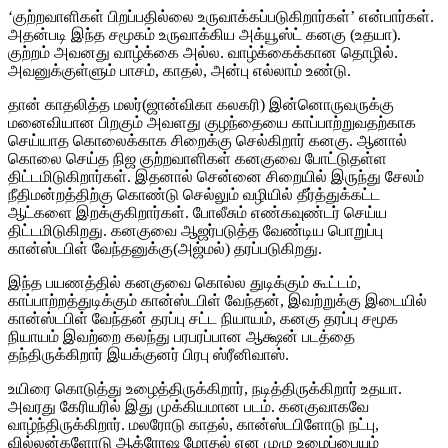
‘குற்றவாளிகள் பிறப்பதில்லை உருவாக்கப்படுகிறார்கள்’ என்பார்கள்.
அதன்படி இந்த சமூகம் உருவாக்கிய அக்யூஸ்ட் கனகு (உதயா).
குற்றம் அவனது வாழ்க்கை அல்ல. வாழ்க்கைக்கான தொழில்.
அவனுக்குள்ளும் பாசம், காதல், அன்பு எல்லாம் உண்டு.
தான் காதலித்த மலர்(ஜான்விகா கலகரி) இன்னொருவருக்கு
மனைவியான பிறகும் அவளது குழந்தையை காப்பாற்றுவதற்காக
செய்யாத கொலைக்காக சிறைக்கு செல்கிறார் கனகு. ஆனால்
கொலை செய்த நிஜ குற்றவாளிகள் கனகுவை போட்டுதள்ள
திட்டமிடுகிறார்கள். இதனால் சென்னை சிறையில் இருந்து சேலம்
நீதிமன்றத்திற்கு கொண்டு செல்லும் வழியில் தீர்த்துக்கட்ட
ஆட்களை இறக்குகிறார்கள். போலீசும் எண்கவுண்டர் செய்ய
திட்டமிடுகிறது. கனகுவை ஆஜர்படுத்த வேண்டிய பொறுப்பு
கான்ஸ்டபிள் வேந்தனுக்கு(அஜ்மல்) தரப்படுகிறது.
இந்த பயணத்தில் கனகுவை கொல்ல துடிக்கும் கூட்டம்,
காப்பாற்றத்துடிக்கும் கான்ஸ்டபிள் வேந்தன், இவற்றுக்கு இடையில்
கான்ஸ்டபிள் வேந்தன் தரப்பு சட்ட நியாயம், கனகு தரப்பு சமூக
நியாயம் இவற்றை கலந்து பரபரப்பான ஆக்ஷன் படத்தை
தந்திருக்கிறார் இயக்குனர் பிரபு ஸ்ரீனிவாஸ்.
உயிரை கொடுத்து உழைத்திருக்கிறார், நடித்திருக்கிறார் உதயா.
அவரது கேரியரில் இது முக்கியமான படம். கனகுவாகவே
வாழ்ந்திருக்கிறார். மலரோடு காதல், கான்ஸ்டபிளோடு நட்பு,
வில்லன்களோடு ஆக்ரோஷ மோதல் என முழு உழைப்பையும்