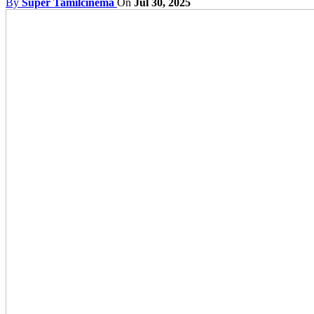
By
Super Tamilcinema
On
Jul 30, 2025