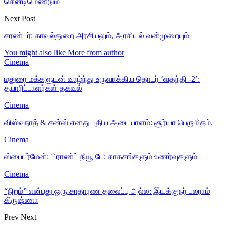
சென்டிமெண்டும்
Next Post
சரண்டர்: காவல்துறை அரசியலும், அரசியல் வன்முறையும்
You might also like
More from author
Cinema
மதுரை மக்களுடன் வாழ்ந்து உருவாக்கிய தொடர் ‘வதந்தி -2’:
தயாரிப்பாளர்கள் தகவல்
Cinema
விஸ்வநாத் & சன்ஸ் எனது புதிய அடையாளம்: சூர்யா பெருமிதம்.
Cinema
ஸ்பைடர்மேன்: பிராண்ட் நியூ டே: சாகசங்களும் உணர்வுகளும்
Cinema
“நிறம்” என்பது ஒரு சாதாரண தலைப்பு அல்ல: இயக்குநர் பலராம்
கிருஷ்ணா
Prev
Next